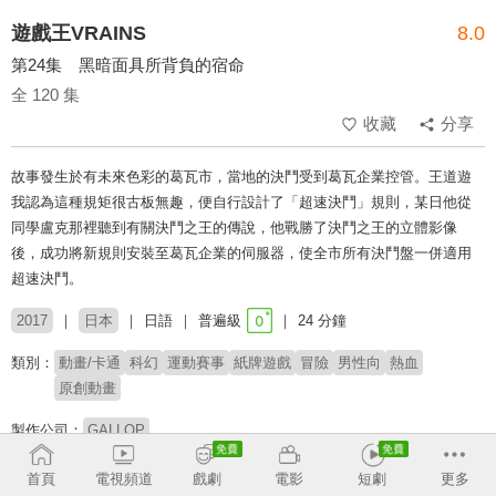
遊戲王VRAINS
8.0
第24集 黑暗面具所背負的宿命
全 120 集
收藏
分享
故事發生於有未來色彩的葛瓦市，當地的決鬥受到葛瓦企業控管。王道遊
我認為這種規矩很古板無趣，便自行設計了「超速決鬥」規則，某日他從
同學盧克那裡聽到有關決鬥之王的傳說，他戰勝了決鬥之王的立體影像
後，成功將新規則安裝至葛瓦企業的伺服器，使全市所有決鬥盤一併適用
超速決鬥。
2017
日本
日語
普遍級
24 分鐘
類別：
動畫/卡通
科幻
運動賽事
紙牌遊戲
冒險
男性向
熱血
原創動畫
製作公司：
GALLOP
導演：
細田雅弘
佐藤龍雄
首頁
電視頻道
戲劇
電影
短劇
更多