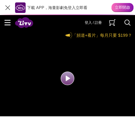
下載 APP，海量影劇免登入立即看
登入 / 註冊
「頻道+看片」每月只要 $199？