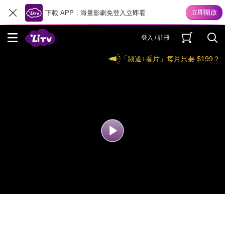
下載 APP，海量影劇免登入立即看
登入 / 註冊
「頻道+看片」每月只要 $199？