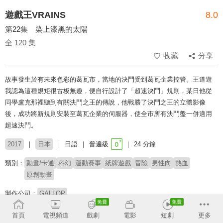
遊戲王VRAINS
8.0
第22集 染上漆黑的太陽
全 120 集
收藏
分享
故事發生於有未來色彩的葛瓦市，當地的決鬥受到葛瓦企業控管。王道遊
我認為這種規矩很古板無趣，便自行設計了「超速決鬥」規則，某日他從
同學盧克那裡聽到有關決鬥之王的傳說，他戰勝了決鬥之王的立體影像
後，成功將新規則安裝至葛瓦企業的伺服器，使全市所有決鬥盤一併適用
超速決鬥。
2017
日本
日語
普遍級
24 分鐘
類別：
動畫/卡通
科幻
運動賽事
紙牌遊戲
冒險
男性向
熱血
原創動畫
製作公司：
GALLOP
導演：
細田雅弘
佐藤龍雄
首頁
電視頻道
戲劇
電影
短劇
更多