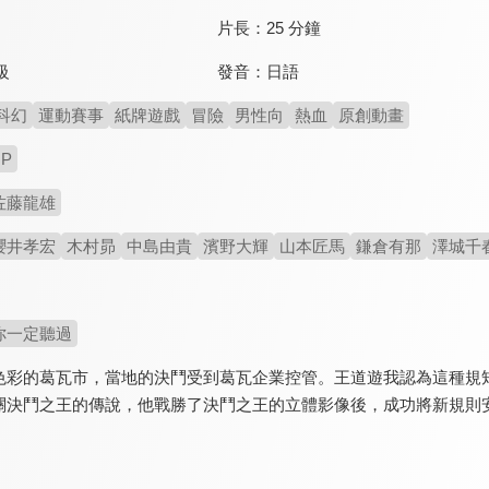
片長：
25 分鐘
發音：
日語
級
科幻
運動賽事
紙牌遊戲
冒險
男性向
熱血
原創動畫
OP
佐藤龍雄
櫻井孝宏
木村昴
中島由貴
濱野大輝
山本匠馬
鎌倉有那
澤城千
你一定聽過
色彩的葛瓦市，當地的決鬥受到葛瓦企業控管。王道遊我認為這種規
關決鬥之王的傳說，他戰勝了決鬥之王的立體影像後，成功將新規則