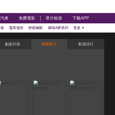
汽車
免費電影
單片租借
下載APP
聽過
靈異鬼怪
輕鬆幽默
哆啦A夢系列
更多
劇集列表
推薦影片
動漫排行