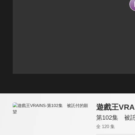
遊戲王VRA
第102集 被
全 120 集