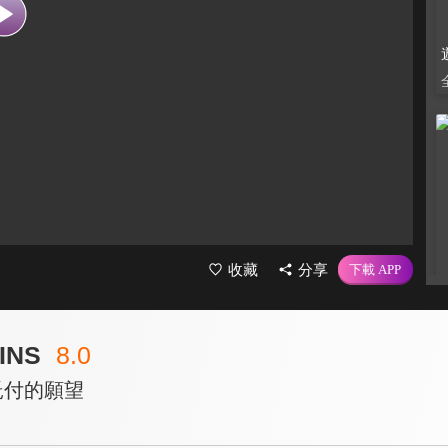
收藏
分享
INS
8.0
託付的願望