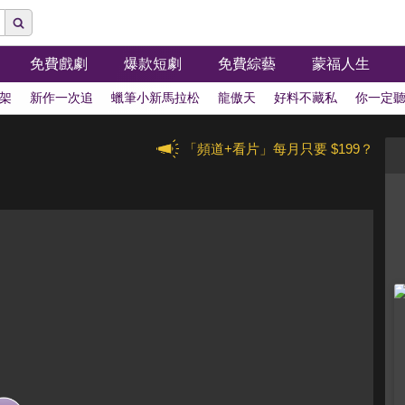
免費戲劇
爆款短劇
免費綜藝
蒙福人生
架
新作一次追
蠟筆小新馬拉松
龍傲天
好料不藏私
你一定
「頻道+看片」每月只要 $199？