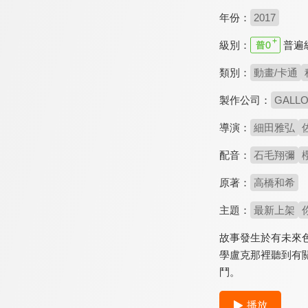
年份：
2017
級別：
普遍
類別：
動畫/卡通
製作公司：
GALL
導演：
細田雅弘
配音：
石毛翔彌
原著：
高橋和希
主題：
最新上架
故事發生於有未來
學盧克那裡聽到有
鬥。
播放