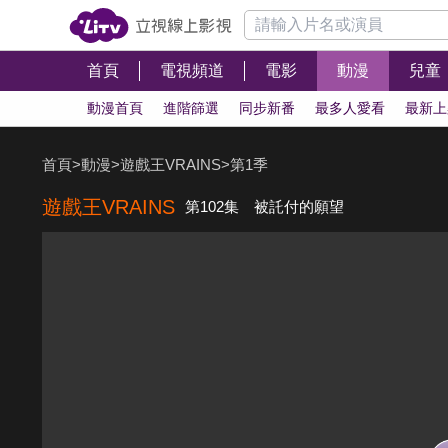
首頁
電視頻道
電影
動漫
兒童
動漫首頁
進階篩選
同步新番
最多人愛看
最新上
首頁
>
動漫
>
遊戲王VRAINS
>
第1季
遊戲王VRAINS
第102集 被託付的願望