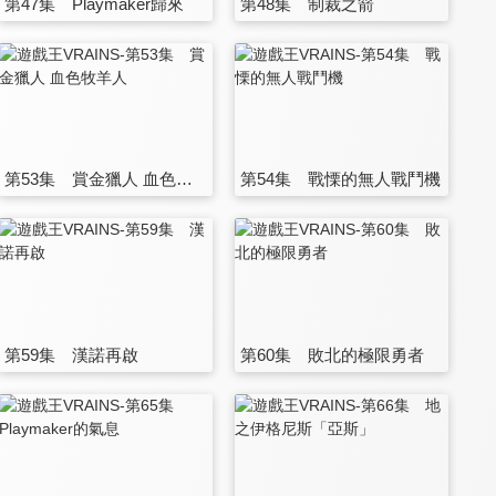
第47集 Playmaker歸來
第48集 制裁之箭
第53集 賞金獵人 血色牧羊人
第54集 戰慄的無人戰鬥機
第59集 漢諾再啟
第60集 敗北的極限勇者