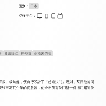
國別：
日本
授權平台：
Code Geass反叛的魯路修
Code Geass反叛的魯路修 R2
幽零幻鏡
8.8
10.0
8.0
全 25 集
全 25 集
全 12 集
春
奧田隆仁
梶裕貴
高橋未奈美
矩很古板無趣，便自行設計了「超速決鬥」規則，某日他從同
TRIBE NINE
格萊普尼爾
幕末替身傳說
8.0
8.8
8.1
安裝至葛瓦企業的伺服器，使全市所有決鬥盤一併適用超速決
全 12 集
全 13 集
全 12 集