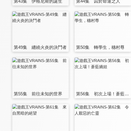
第43集 伊格尼斯的誕生
第44集 囚於命運之人
第49集 纏繞火炎的決鬥者
第50集 轉學生，穗村尊
第55集 前往未知的世界
第56集 初次上場！蒼藍嬌娃