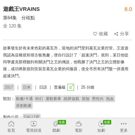
遊戲王VRAINS
8.0
第64集 分歧點
全 120 集
收藏
分享
故事發生於有未來色彩的葛瓦市，當地的決鬥受到葛瓦企業控管。王道遊
我認為這種規矩很古板無趣，便自行設計了「超速決鬥」規則，某日他從
同學盧克那裡聽到有關決鬥之王的傳說，他戰勝了決鬥之王的立體影像
後，成功將新規則安裝至葛瓦企業的伺服器，使全市所有決鬥盤一併適用
超速決鬥。
2017
日本
日語
普遍級
25 分鐘
類別：
動畫/卡通
科幻
運動賽事
紙牌遊戲
冒險
男性向
熱血
原創動畫
製作公司：
GALLOP
導演：
細田雅弘
佐藤龍雄
首頁
電視頻道
戲劇
電影
短劇
更多