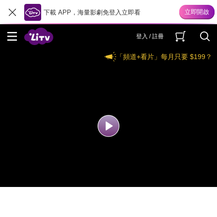
下載 APP，海量影劇免登入立即看
登入 / 註冊
「頻道+看片」每月只要 $199？