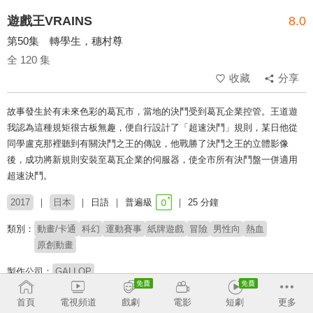
遊戲王VRAINS
8.0
第50集 轉學生，穗村尊
全 120 集
收藏
分享
故事發生於有未來色彩的葛瓦市，當地的決鬥受到葛瓦企業控管。王道遊
我認為這種規矩很古板無趣，便自行設計了「超速決鬥」規則，某日他從
同學盧克那裡聽到有關決鬥之王的傳說，他戰勝了決鬥之王的立體影像
後，成功將新規則安裝至葛瓦企業的伺服器，使全市所有決鬥盤一併適用
超速決鬥。
2017
日本
日語
普遍級
25 分鐘
類別：
動畫/卡通
科幻
運動賽事
紙牌遊戲
冒險
男性向
熱血
原創動畫
製作公司：
GALLOP
導演：
細田雅弘
佐藤龍雄
首頁
電視頻道
戲劇
電影
短劇
更多