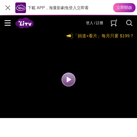
下載 APP，海量影劇免登入立即看
登入 / 註冊
「頻道+看片」每月只要 $199？