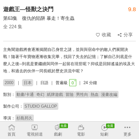
遊戲王—怪獸之決鬥
9.8
第63集 復仇的陷阱 暴走！寄生蟲
全 224 集
收藏
分享
主角闇遊戲將會逐漸揭開自己身世之謎，並與與宿命中的敵人們展開決
戰！隨著千年寶物逐漸收集完畢，找回了失去的記憶；了解自己到底是什
麼人之後─到底是要繼續與同伴一起留在現世呢？抑或是回歸遙遠的埃及大
地，和過去的伙伴一同長眠於歷史洪流中呢？
2000
日本
日語
普遍級
24 分鐘
類別：
動畫/卡通
奇幻
紙牌遊戲
冒險
男性向
熱血
漫畫改編
製作公司：
STUDIO GALLOP
導演：
杉島邦久
配音：
風間俊介
齊藤真紀
近藤孝行
菊池英博
高橋廣樹
前田亜季
首頁
電視頻道
戲劇
電影
短劇
更多
津田健次郎
竹内順子
井上遙-
松本梨香