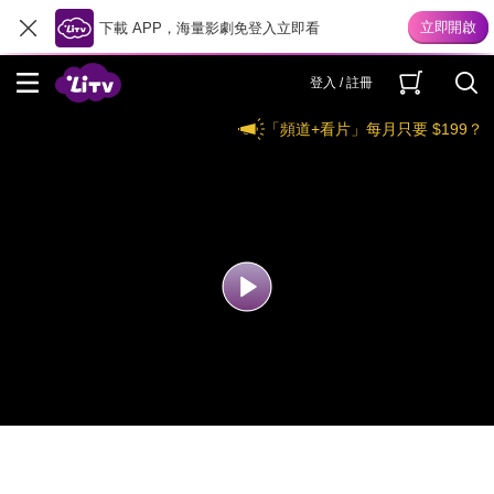
下載 APP，海量影劇免登入立即看
登入 / 註冊
「頻道+看片」每月只要 $199？