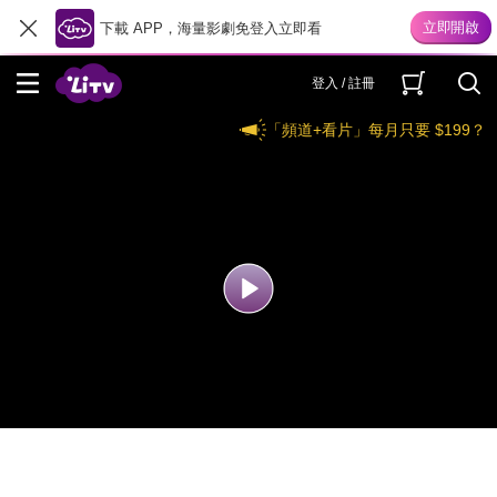
下載 APP，海量影劇免登入立即看
登入 / 註冊
「頻道+看片」每月只要 $199？