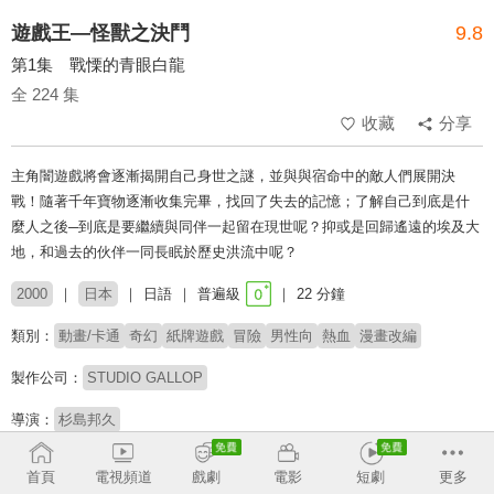
遊戲王—怪獸之決鬥
9.8
第1集 戰慄的青眼白龍
全 224 集
收藏
分享
主角闇遊戲將會逐漸揭開自己身世之謎，並與與宿命中的敵人們展開決
戰！隨著千年寶物逐漸收集完畢，找回了失去的記憶；了解自己到底是什
麼人之後─到底是要繼續與同伴一起留在現世呢？抑或是回歸遙遠的埃及大
地，和過去的伙伴一同長眠於歷史洪流中呢？
2000
日本
日語
普遍級
22 分鐘
類別：
動畫/卡通
奇幻
紙牌遊戲
冒險
男性向
熱血
漫畫改編
製作公司：
STUDIO GALLOP
導演：
杉島邦久
配音：
風間俊介
齊藤真紀
近藤孝行
菊池英博
高橋廣樹
前田亜季
首頁
電視頻道
戲劇
電影
短劇
更多
津田健次郎
竹内順子
井上遙-
松本梨香