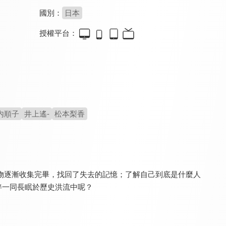
國別：
日本
授權平台：
Gachiakuta
魔都精兵的奴隸
我的英雄學院 FINAL SEASON
9.3
8.0
9.8
全 24 集
全 12 集
全 171 集
内順子
井上遙-
松本梨香
物逐漸收集完畢，找回了失去的記憶；了解自己到底是什麼人
魔都精兵的奴隸(無修版)
勇者鬥惡龍 達伊的大冒險(中文版)
遊戲王VRAINS
8.0
9.5
8.0
伴一同長眠於歷史洪流中呢？
全 12 集
更新至第 50 集
全 120 集