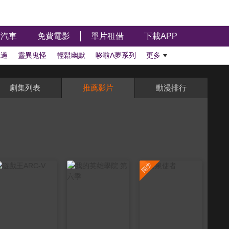
汽車
免費電影
單片租借
下載APP
聽過
靈異鬼怪
輕鬆幽默
哆啦A夢系列
更多
劇集列表
推薦影片
動漫排行