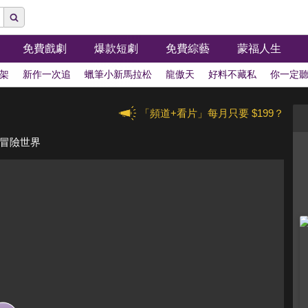
免費戲劇
爆款短劇
免費綜藝
蒙福人生
架
新作一次追
蠟筆小新馬拉松
龍傲天
好料不藏私
你一定
「頻道+看片」每月只要 $199？
獸冒險世界