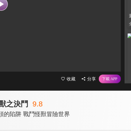
收藏
分享
獸之決鬥
9.8
頭的陷阱 戰鬥怪獸冒險世界