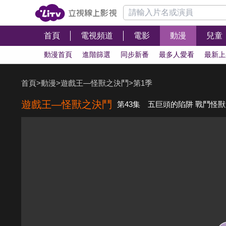
首頁
電視頻道
電影
動漫
兒童
動漫首頁
進階篩選
同步新番
最多人愛看
最新上
首頁
>
動漫
>
遊戲王—怪獸之決鬥
>
第1季
遊戲王—怪獸之決鬥
第43集 五巨頭的陷阱 戰鬥怪