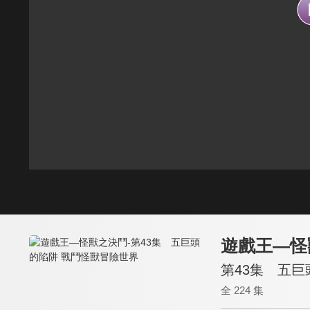
遊戲王—怪
第43集 五巨
全 224 集