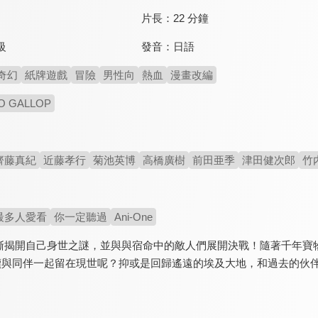
片長：
22 分鐘
發音：
日語
級
奇幻
紙牌遊戲
冒險
男性向
熱血
漫畫改編
O GALLOP
齊藤真紀
近藤孝行
菊池英博
高橋廣樹
前田亜季
津田健次郎
竹
最多人愛看
你一定聽過
Ani-One
漸揭開自己身世之謎，並與與宿命中的敵人們展開決戰！隨著千年寶
續與同伴一起留在現世呢？抑或是回歸遙遠的埃及大地，和過去的伙