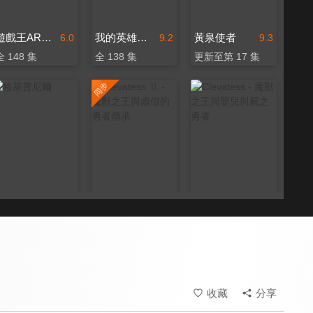
遊戲王ARC-V
我的英雄學院 第六季
黃泉使者
6.0
9.2
9.3
全 148 集
全 138 集
更新至第 17 集
格萊普尼爾
Clevatess Ⅱ - 魔獸之王與虛假的勇者傳承
Clevatess - 魔獸之王與嬰兒與屍之勇者
8.8
8.9
8.8
全 13 集
更新至第 5 集
全 12 集
收藏
分享