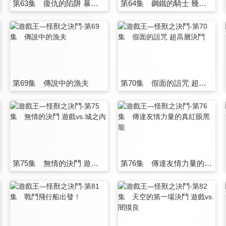
第63集 復仇的陷阱 暴走！寄生蟲
第64集 鋼鐵的騎士 幾亞·弗利德
第69集 傳說中的漁夫
第70集 假面的詛咒 超高層決鬥
第75集 無情的決鬥 遊戲vs.城之內
第76集 傳達友情力量的真紅眼黑龍