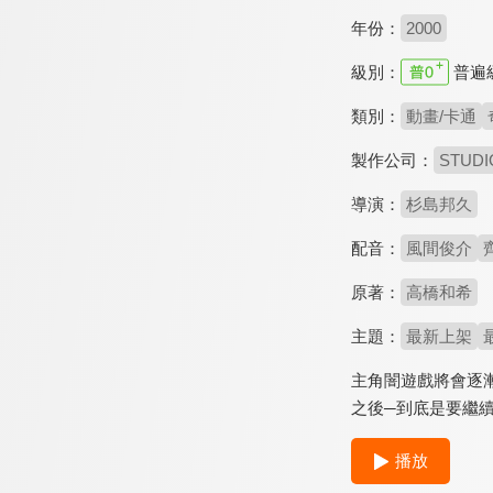
年份：
2000
級別：
普遍
類別：
動畫/卡通
製作公司：
STUDI
導演：
杉島邦久
配音：
風間俊介
原著：
高橋和希
主題：
最新上架
主角闇遊戲將會逐
之後─到底是要繼
播放