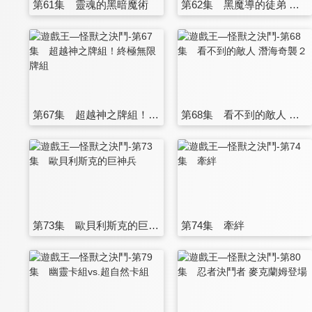
第61集 靈魂的黑暗魔術
第62集 黑魔導的徒弟 黑魔導女孩
第67集 超越神之牌組！終極無限牌組
第68集 看不到的敵人 潛海奇襲２
第73集 歐貝利斯克的巨神兵
第74集 牽絆