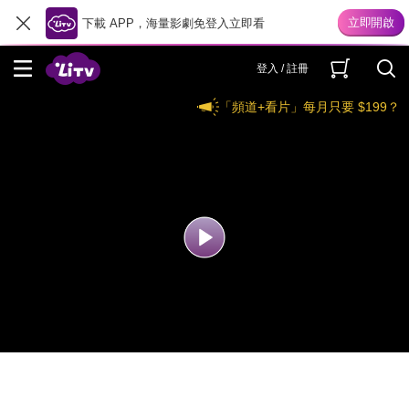
下載 APP，海量影劇免登入立即看
登入 / 註冊
「頻道+看片」每月只要 $199？