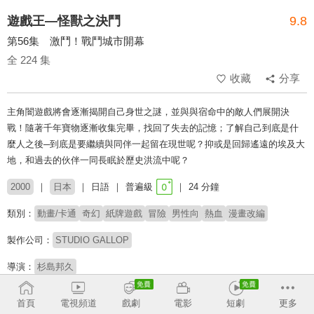
遊戲王—怪獸之決鬥
9.8
第56集 激鬥！戰鬥城市開幕
全 224 集
收藏
分享
主角闇遊戲將會逐漸揭開自己身世之謎，並與與宿命中的敵人們展開決
戰！隨著千年寶物逐漸收集完畢，找回了失去的記憶；了解自己到底是什
麼人之後─到底是要繼續與同伴一起留在現世呢？抑或是回歸遙遠的埃及大
地，和過去的伙伴一同長眠於歷史洪流中呢？
2000
日本
日語
普遍級
24 分鐘
類別：
動畫/卡通
奇幻
紙牌遊戲
冒險
男性向
熱血
漫畫改編
製作公司：
STUDIO GALLOP
導演：
杉島邦久
配音：
風間俊介
齊藤真紀
近藤孝行
菊池英博
高橋廣樹
前田亜季
首頁
電視頻道
戲劇
電影
短劇
更多
津田健次郎
竹内順子
井上遙-
松本梨香