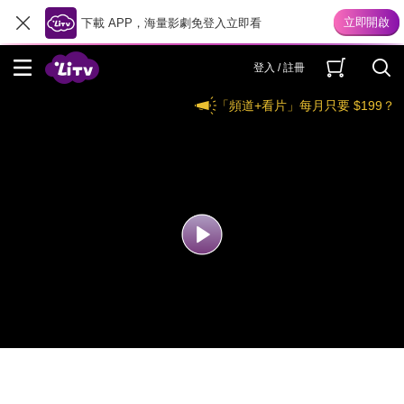
下載 APP，海量影劇免登入立即看
登入 / 註冊
「頻道+看片」每月只要 $199？