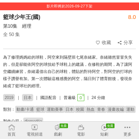
影片即將於2026-09-27下架
籃球少年王(國)
8.0
第10集 經理
全 50 集
收藏
分享
為了修理媽媽給的球鞋，阿空來到隔壁班七尾奈緒家。奈緒雖然冒冒失失
的，但是卻能依阿空的球技給予球鞋上的建議，在修鞋的期間，為了讓阿
空繼續練習，奈緒還借出自己的球鞋，體貼的對待阿空，對阿空的打球的
樣子讚譽有加。第一次體驗這種感覺的阿空，隔日到了體育館後，發現奈
緒成了籃球社的經理。
2019
日本
國語配音
普遍級
24 分鐘
類別：
動畫/卡通
籃球
運動賽事
日本
校園
熱血
青春
漫畫改編
運動
製作公司：
diomedéa
導演：
草川啓造
玉木慎吾
首頁
電視頻道
戲劇
電影
短劇
更多