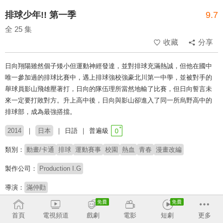
排球少年!! 第一季
9.7
全 25 集
收藏
分享
日向翔陽雖然個子矮小但運動神經發達，並對排球充滿熱誠，但他在國中
唯一參加過的排球比賽中，遇上排球強校強豪北川第一中學，並被對手的
舉球員影山飛雄壓著打，日向的隊伍理所當然地輸了比賽，但日向誓言未
來一定要打敗對方。升上高中後，日向與影山卻進入了同一所烏野高中的
排球部，成為最強搭擋。
2014
日本
日語
普遍級
類別：
動畫/卡通
排球
運動賽事
校園
熱血
青春
漫畫改編
製作公司：
Production I.G
導演：
滿仲勸
配音：
村瀬歩
石川界人
日野聰
入野自由
林勇
細谷佳正
岡本信彦
首頁
電視頻道
戲劇
電影
短劇
更多
内山昂輝
齊藤壯馬
增田俊樹
名塚佳織
神谷浩史
田中一成