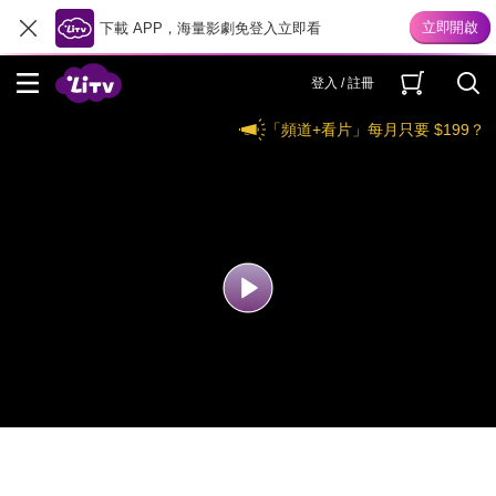
下載 APP，海量影劇免登入立即看
登入 / 註冊
「頻道+看片」每月只要 $199？