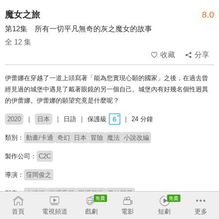
魔女之旅
8.0
第12集 所有一切平凡無奇的灰之魔女的故事
全 12 集
收藏
分享
伊蕾娜在穿越了一道上頭寫著「能為您實現心願的國家」之後，在過去曾
經見過的城堡中遇見了戴著眼鏡的另一個自己。城堡內有好幾名個性迥異
的伊蕾娜。伊蕾娜的願望究竟是什麼呢？
2020
日本
日語
保護級
24 分鐘
類別：
動畫/卡通
奇幻
日本
冒險
魔法
小說改編
製作公司：
C2C
導演：
窪岡俊之
配音：
本渡楓
花澤香菜
黑澤朋世
日笠陽子
首頁
電視頻道
戲劇
電影
短劇
更多
原著：
白石定規