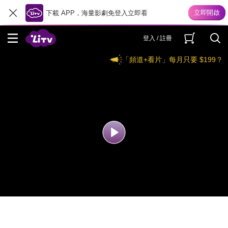
下載 APP，海量影劇免登入立即看
登入 / 註冊
「頻道+看片」每月只要 $199？