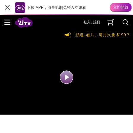
下載 APP，海量影劇免登入立即看
登入 / 註冊
「頻道+看片」每月只要 $199？