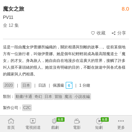
魔女之旅
8.0
PV11
全 12 集
收藏
分享
這是一段由魔女伊蕾娜所編織的，關於相遇與別離的故事…。從前某個地
方有一位旅行者，叫做伊蕾娜。她是個年紀輕輕就成為最高階魔道士「魔
女」的才女。身為旅人，她自由自在地漫步在這廣大的世界，接觸了許多
叫人摸不著頭緒的怪人。她並沒有明確的目的，不斷在旅途中與各式各樣
的國家與人們相遇。
2020
日本
日語
保護級
1 分鐘
類別：
動畫/卡通
奇幻
日本
冒險
魔法
小說改編
製作公司：
C2C
導演：
窪岡俊之
首頁
電視頻道
戲劇
電影
短劇
更多
配音：
本渡楓
花澤香菜
黑澤朋世
日笠陽子