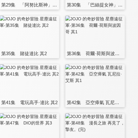
第29集 「阿努比斯神」 其2
第30集 「巴絲提女神」瑪萊雅 其1
第35集 賭徒達比 其2
第36集 荷爾·荷斯與波因哥 其1
第41集 電玩高手·達比 其2
第42集 亞空瘴氣 瓦尼拉·艾斯 其1