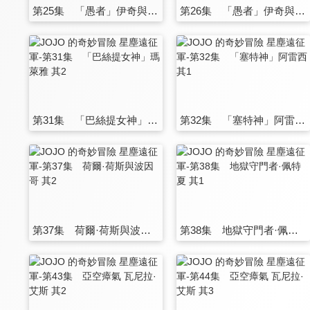
第25集 「愚者」伊奇與「蓋布神」恩多爾 其1
第26集 「愚者」伊奇與「蓋布神」恩多爾 其2
第31集 「巴絲提女神」瑪萊雅 其2
第32集 「塞特神」阿雷西 其1
第37集 荷爾·荷斯與波因哥 其2
第38集 地獄守門者·佩特夏 其1