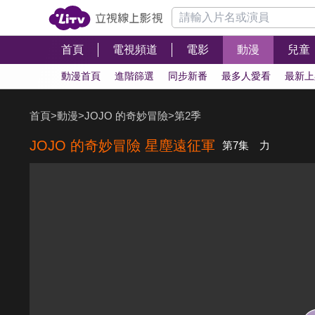
首頁
電視頻道
電影
動漫
兒童
動漫首頁
進階篩選
同步新番
最多人愛看
最新上
首頁
>
動漫
>
JOJO 的奇妙冒險
>
第2季
JOJO 的奇妙冒險 星塵遠征軍
第7集 力