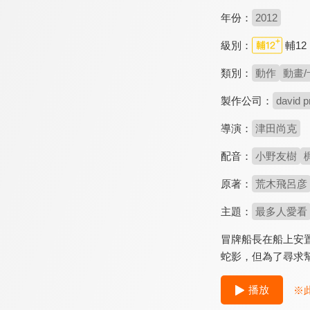
年份：
2012
級別：
輔12
類別：
動作
動畫/
製作公司：
david p
導演：
津田尚克
配音：
小野友樹
原著：
荒木飛呂彦
主題：
最多人愛看
冒牌船長在船上安
蛇影，但為了尋求
播放
※