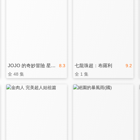
JOJO 的奇妙冒險 星塵遠征軍
七龍珠超：布羅利
8.3
9.2
全 48 集
全 1 集