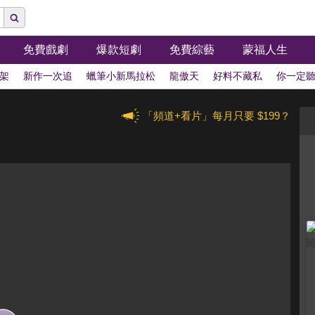
免費戲劇
爆款短劇
免費綜藝
蒙福人生
架
新作一次追
蠟筆小新馬拉松
龍傲天
好料不藏私
你一定
「頻道+看片」每月只要 $199？