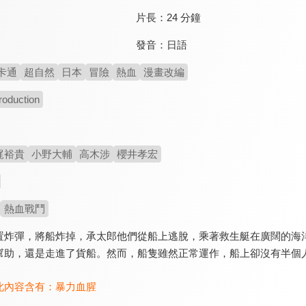
片長：
24 分鐘
發音：
日語
卡通
超自然
日本
冒險
熱血
漫畫改編
roduction
梶裕貴
小野大輔
高木涉
櫻井孝宏
熱血戰鬥
置炸彈，將船炸掉，承太郎他們從船上逃脫，乘著救生艇在廣闊的海
幫助，還是走進了貨船。然而，船隻雖然正常運作，船上卻沒有半個
此內容含有：
暴力血腥