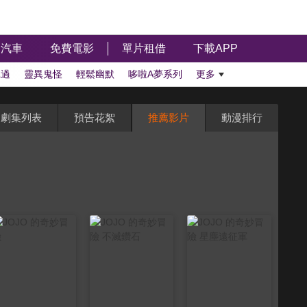
汽車
免費電影
單片租借
下載APP
聽過
靈異鬼怪
輕鬆幽默
哆啦A夢系列
更多
劇集列表
預告花絮
推薦影片
動漫排行