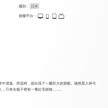
國別：
日本
授權平台：
黃泉使者
金肉人 完美超人始祖篇
絕園的暴風雨(國)
9.3
7.9
8.0
更新至第 17 集
全 11 集
全 24 集
洋中漂蕩。而這時，卻出現了一艘巨大的貨船。雖然眾人杯弓
魔法禁書目錄 第三季
刀劍神域 Alicization
關於我轉生變成史萊姆這檔事
8.0
8.0
9.4
人，只有在籠子裡有一隻紅毛猩猩……。
全 26 集
全 26 集
全 24 集