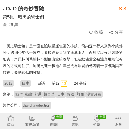
JOJO 的奇妙冒險
8.3
第5集 暗黑的騎士們
全 26 集
收藏
分享
「風之騎士鎮」是一座被險峻斷崖包圍的小鎮。喬納森一行人來到小鎮郊
外，遇到少年扒手波克，最後終於見到了迪奧本人。面對展現強烈氣勢的
迪奧，齊貝林與喬納林不斷使出波紋攻擊，但波紋能量全被迪奧用氣化冷
凍的方式封住了。迪奧更進一步地召喚已成為活屍的傳說騎士塔卡斯與布
拉霍，發動猛烈的攻擊。
2012
日本
日語
輔12
24 分鐘
類別：
動作
動畫/卡通
超自然
日本
冒險
熱血
漫畫改編
製作公司：
david production
導演：
津田尚克
首頁
電視頻道
戲劇
電影
短劇
更多
配音：
小野友樹
梶裕貴
小野大輔
高木涉
櫻井孝宏