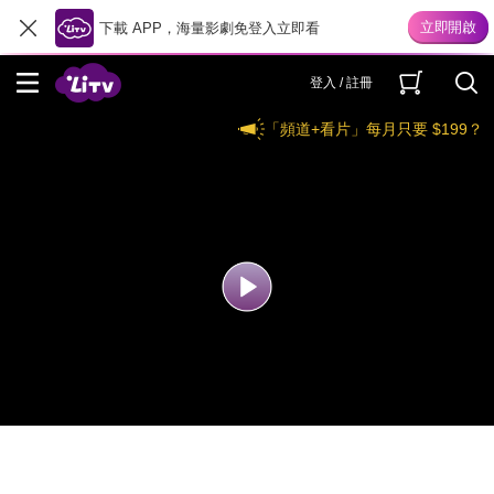
下載 APP，海量影劇免登入立即看
登入 / 註冊
「頻道+看片」每月只要 $199？