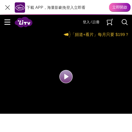
下載 APP，海量影劇免登入立即看
登入 / 註冊
「頻道+看片」每月只要 $199？