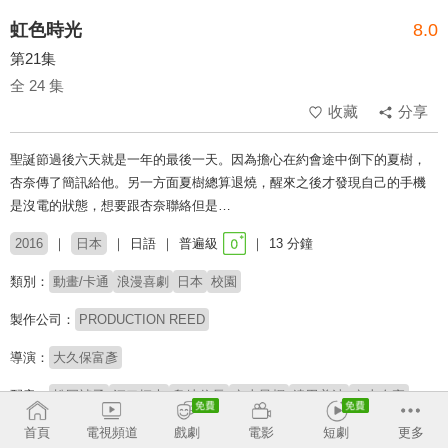
虹色時光
8.0
第21集
全 24 集
收藏
分享
聖誕節過後六天就是一年的最後一天。因為擔心在約會途中倒下的夏樹，
杏奈傳了簡訊給他。另一方面夏樹總算退燒，醒來之後才發現自己的手機
是沒電的狀態，想要跟杏奈聯絡但是…
2016
日本
日語
普遍級
13 分鐘
類別：
動畫/卡通
浪漫喜劇
日本
校園
製作公司：
PRODUCTION REED
導演：
大久保富彥
配音：
松岡禎丞
江口拓也
島崎信長
內山昂輝
津田美波
內山夕實
石上靜香
茅野愛衣
首頁
電視頻道
戲劇
電影
短劇
更多