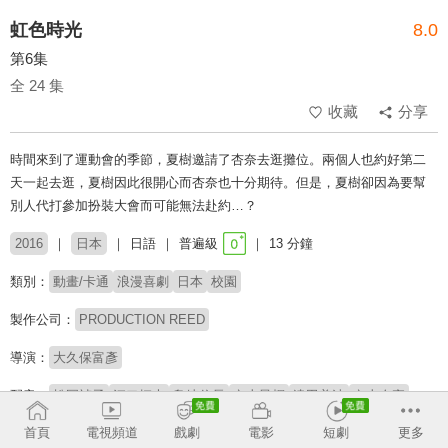
虹色時光
8.0
第6集
全 24 集
收藏
分享
時間來到了運動會的季節，夏樹邀請了杏奈去逛攤位。兩個人也約好第二
天一起去逛，夏樹因此很開心而杏奈也十分期待。但是，夏樹卻因為要幫
別人代打參加扮裝大會而可能無法赴約…？
2016
日本
日語
普遍級
13 分鐘
類別：
動畫/卡通
浪漫喜劇
日本
校園
製作公司：
PRODUCTION REED
導演：
大久保富彥
配音：
松岡禎丞
江口拓也
島崎信長
內山昂輝
津田美波
內山夕實
石上靜香
茅野愛衣
首頁
電視頻道
戲劇
電影
短劇
更多