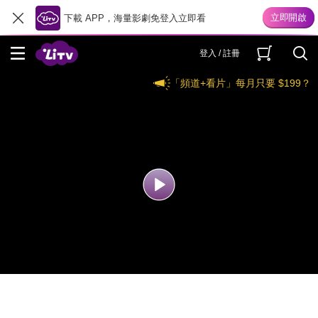
下載 APP，海量影劇免登入立即看
登入 / 註冊
「頻道+看片」每月只要 $199？