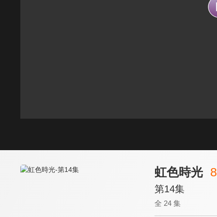
虹色時光
8
第14集
全 24 集