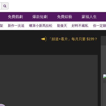
免費戲劇
爆款短劇
免費綜藝
蒙福人生
架
新作一次追
蠟筆小新馬拉松
龍傲天
好料不藏私
你一定
「頻道+看片」每月只要 $199？