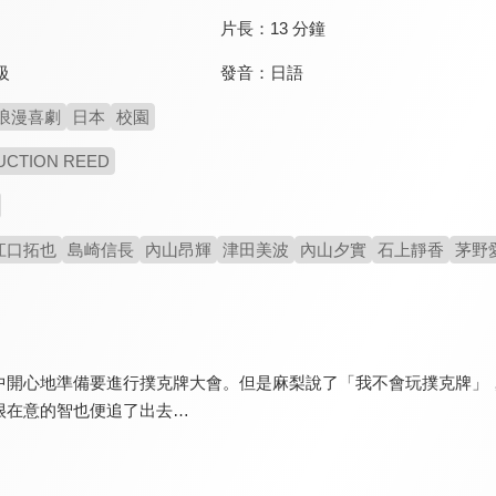
片長：
13 分鐘
發音：
日語
級
浪漫喜劇
日本
校園
UCTION REED
江口拓也
島崎信長
內山昂輝
津田美波
內山夕實
石上靜香
茅野
中開心地準備要進行撲克牌大會。但是麻梨說了「我不會玩撲克牌」
很在意的智也便追了出去…