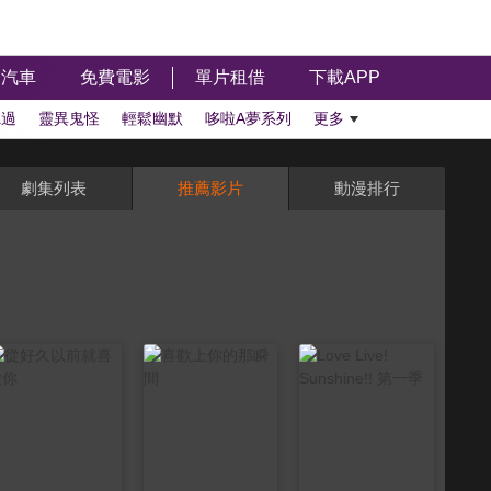
汽車
免費電影
單片租借
下載APP
聽過
靈異鬼怪
輕鬆幽默
哆啦A夢系列
更多
劇集列表
推薦影片
動漫排行