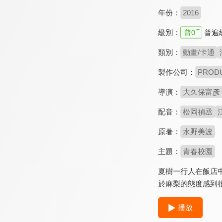
年份：
2016
級別：
普遍
類別：
動畫/卡通
製作公司：
PROD
導演：
大久保富彥
配音：
松岡禎丞
原著：
水野美波
主題：
青春校園
夏樹一行人在飯店
於麻梨的態度感到
播放