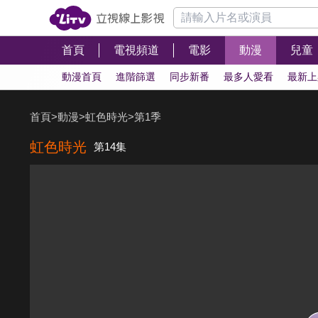
首頁
電視頻道
電影
動漫
兒童
動漫首頁
進階篩選
同步新番
最多人愛看
最新上
首頁
>
動漫
>
虹色時光
>
第1季
虹色時光
第14集