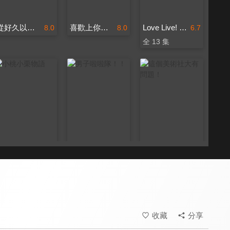
從好久以前就喜歡你
喜歡上你的那瞬間
Love Live! Sunshine!! 第一季
8.0
8.0
6.7
全 13 集
小桃小栗物語
男子啦啦隊！！
這個美術社大有問題！
8.0
8.0
8.0
全 13 集
全 12 集
全 12 集
收藏
分享