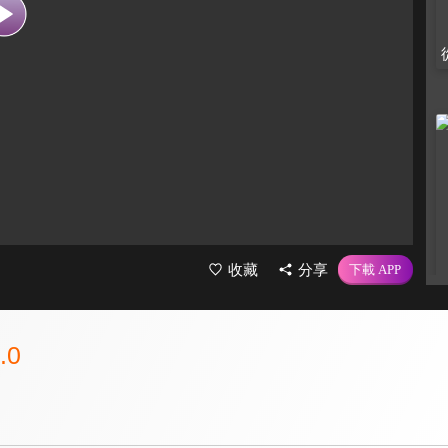
收藏
分享
.0