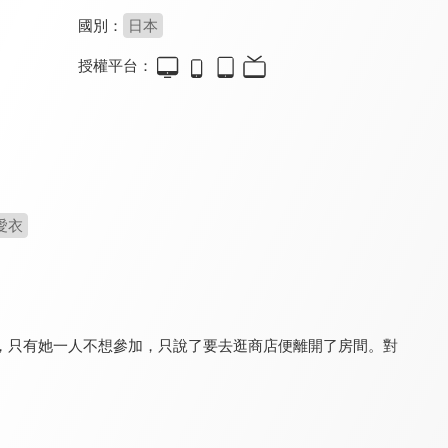
國別：
日本
授權平台：
路人超能100
槍彈辯駁 3 未來編
槍彈辯駁 3 絕望編
9.2
8.0
8.0
全 12 集
全 12 集
全 12 集
愛衣
，只有她一人不想參加，只說了要去逛商店便離開了房間。對
暗殺教室：365日倒數計時
暗殺教室 第二季
狼少女和黑王子
8.0
9.5
8.0
全 25 集
全 13 集