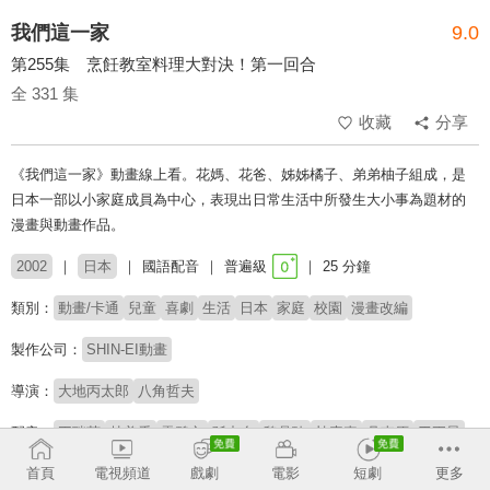
我們這一家
9.0
第255集 烹飪教室料理大對決！第一回合
全 331 集
收藏
分享
《我們這一家》動畫線上看。花媽、花爸、姊姊橘子、弟弟柚子組成，是
日本一部以小家庭成員為中心，表現出日常生活中所發生大小事為題材的
漫畫與動畫作品。
2002
日本
國語配音
普遍級
25 分鐘
類別：
動畫/卡通
兒童
喜劇
生活
日本
家庭
校園
漫畫改編
製作公司：
SHIN-EI動畫
導演：
大地丙太郎
八角哲夫
配音：
王瑞芹
林美秀
雷碧文
孫中台
魏晶琦
杜素真
吳東原
于正昇
傅曼君
馬君珮
楊凱凱
詹雅菁
陳旭昇
首頁
電視頻道
戲劇
電影
短劇
更多