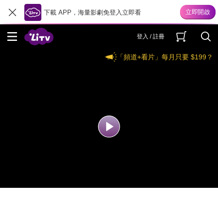
下載 APP，海量影劇免登入立即看
登入 / 註冊
「頻道+看片」每月只要 $199？