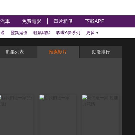
汽車
免費電影
單片租借
下載APP
聽過
靈異鬼怪
輕鬆幽默
哆啦A夢系列
更多
劇集列表
推薦影片
動漫排行