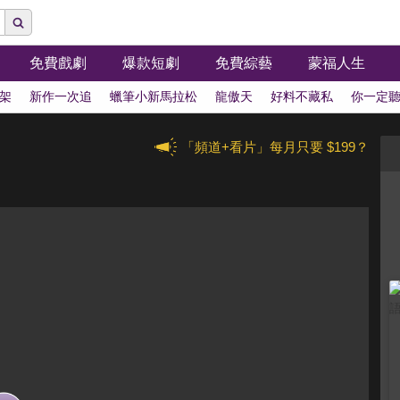
免費戲劇
爆款短劇
免費綜藝
蒙福人生
架
新作一次追
蠟筆小新馬拉松
龍傲天
好料不藏私
你一定
「頻道+看片」每月只要 $199？