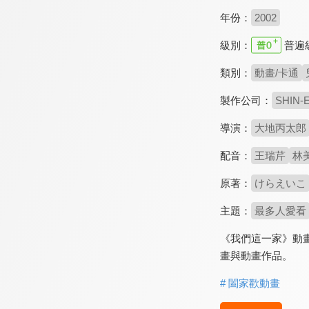
年份：
2002
級別：
普遍
類別：
動畫/卡通
製作公司：
SHIN-
導演：
大地丙太郎
配音：
王瑞芹
林
原著：
けらえいこ
主題：
最多人愛看
《我們這一家》動
畫與動畫作品。
# 闔家歡動畫