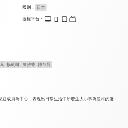
國別：
日本
授權平台：
蠟筆小新(中文版)
新蠟筆小新 第七季(中文版)
新蠟筆小新 第十二季
9.5
9.2
9.5
更新至第 675 集
全 8 集
更新至第 52 集
珮
楊凱凱
詹雅菁
陳旭昇
家庭成員為中心，表現出日常生活中所發生大小事為題材的漫
新蠟筆小新 第三季(中文版)
新蠟筆小新 第四季(中文版)
新蠟筆小新 第十二季(中文版)
9.2
9.0
8.0
全 26 集
全 29 集
更新至第 52 集