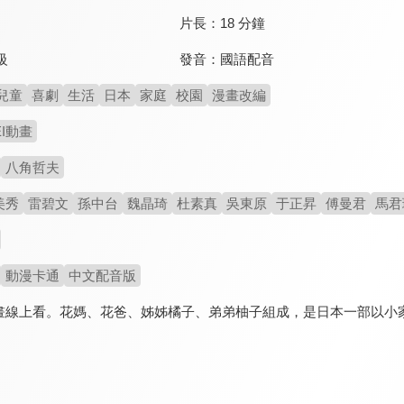
片長：
18 分鐘
發音：
國語配音
級
兒童
喜劇
生活
日本
家庭
校園
漫畫改編
EI動畫
八角哲夫
美秀
雷碧文
孫中台
魏晶琦
杜素真
吳東原
于正昇
傅曼君
馬君
動漫卡通
中文配音版
畫線上看。花媽、花爸、姊姊橘子、弟弟柚子組成，是日本一部以小