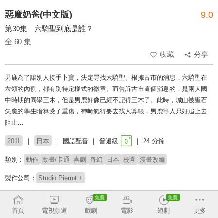
惡魔奶爸(中文版)
9.0
第30集 六騎聖到底是誰？
全 60 集
收藏
分享
男鹿為了讓別人接手卜寶，決定尋找六騎聖。根據古市的消息，六騎聖在
衣領的內側，都有別特定樣式的徽章。而告訴古市這個消息的，是兩人國
中時期的同學三木，但是男鹿好像已經不記得三木了。此時，城山被聖石
矢魔的學生暗算受了重傷，神崎氣得要去找人算帳，男鹿等人只好追上去
阻止…
2011
日本
國語配音
普遍級
24 分鐘
類別：
動作
動畫/卡通
喜劇
奇幻
日本
校園
漫畫改編
製作公司：
Studio Pierrot +
導演：
高本宣弘
首頁
電視頻道
戲劇
電影
短劇
更多
配音：
蔣鐵城
林美秀
龍顯蕙
何志威
林士程
林谷珍
梁興昌