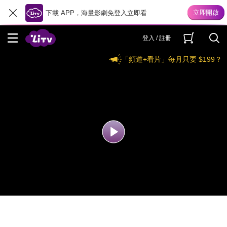
下載 APP，海量影劇免登入立即看
登入 / 註冊
「頻道+看片」每月只要 $199？