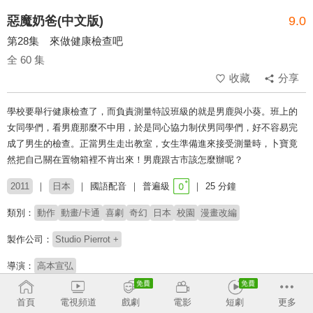
惡魔奶爸(中文版)
9.0
第28集 來做健康檢查吧
全 60 集
收藏
分享
學校要舉行健康檢查了，而負責測量特設班級的就是男鹿與小葵。班上的
女同學們，看男鹿那麼不中用，於是同心協力制伏男同學們，好不容易完
成了男生的檢查。正當男生走出教室，女生準備進來接受測量時，卜寶竟
然把自己關在置物箱裡不肯出來！男鹿跟古市該怎麼辦呢？
2011
日本
國語配音
普遍級
25 分鐘
類別：
動作
動畫/卡通
喜劇
奇幻
日本
校園
漫畫改編
製作公司：
Studio Pierrot +
導演：
高本宣弘
配音：
蔣鐵城
林美秀
龍顯蕙
何志威
林士程
林谷珍
梁興昌
首頁
電視頻道
戲劇
電影
短劇
更多