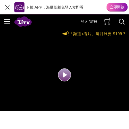
下載 APP，海量影劇免登入立即看
登入 / 註冊
「頻道+看片」每月只要 $199？