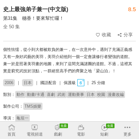
史上最強弟子兼一(中文版)
8.5
第31集 穗香！要來幫忙囉！
全 50 集
收藏
分享
個性怯懦，從小到大都被欺負的兼一，在一次意外中，遇到了充滿正義感
又有一身好武藝的美羽，美羽介紹他到一個一定會讓修行者變強的道館。
兼一於是照著美羽畫的地圖，來到了這間充滿謎團的道館。不過，這裡其
實是窮究武技於頂點，一群絕世高手們的齊聚之地「梁山泊」！
2006
日本
國語配音
保護級
25 分鐘
類別：
動作
動畫/卡通
喜劇
武術
運動賽事
日本
校園
漫畫改編
製作公司：
TMS娛樂
導演：
亀垣一
配音：
何志威
汪世瑋
孫誠
陳幼文
陳宏瑋
詹雅菁
首頁
電視頻道
戲劇
電影
短劇
更多