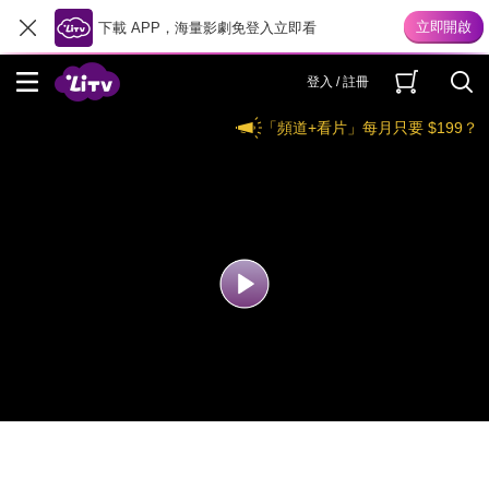
下載 APP，海量影劇免登入立即看
登入 / 註冊
「頻道+看片」每月只要 $199？