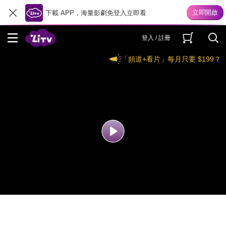
下載 APP，海量影劇免登入立即看
登入 / 註冊
「頻道+看片」每月只要 $199？