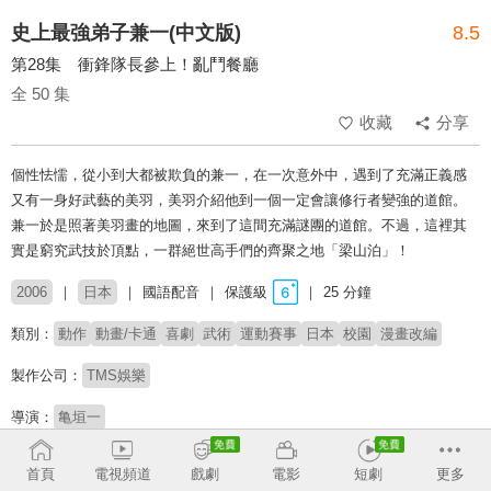
史上最強弟子兼一(中文版)
8.5
第28集 衝鋒隊長參上！亂鬥餐廳
全 50 集
收藏
分享
個性怯懦，從小到大都被欺負的兼一，在一次意外中，遇到了充滿正義感
又有一身好武藝的美羽，美羽介紹他到一個一定會讓修行者變強的道館。
兼一於是照著美羽畫的地圖，來到了這間充滿謎團的道館。不過，這裡其
實是窮究武技於頂點，一群絕世高手們的齊聚之地「梁山泊」！
2006
日本
國語配音
保護級
25 分鐘
類別：
動作
動畫/卡通
喜劇
武術
運動賽事
日本
校園
漫畫改編
製作公司：
TMS娛樂
導演：
亀垣一
配音：
何志威
汪世瑋
孫誠
陳幼文
陳宏瑋
詹雅菁
首頁
電視頻道
戲劇
電影
短劇
更多