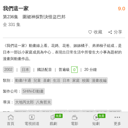
我們這一家
9.0
第236集 圍裙神探對決怪盜巴邦
全 331 集
收藏
分享
《我們這一家》動畫線上看。花媽、花爸、姊姊橘子、弟弟柚子組成，是
日本一部以小家庭成員為中心，表現出日常生活中所發生大小事為題材的
漫畫與動畫作品。
2002
日本
國語配音
普遍級
20 分鐘
類別：
動畫/卡通
兒童
喜劇
生活
日本
家庭
校園
漫畫改編
製作公司：
SHIN-EI動畫
導演：
大地丙太郎
八角哲夫
配音：
王瑞芹
林美秀
雷碧文
孫中台
魏晶琦
杜素真
吳東原
于正昇
傅曼君
馬君珮
楊凱凱
詹雅菁
陳旭昇
首頁
電視頻道
戲劇
電影
短劇
更多