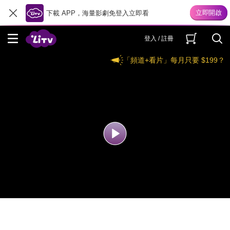
下載 APP，海量影劇免登入立即看
登入 / 註冊
「頻道+看片」每月只要 $199？