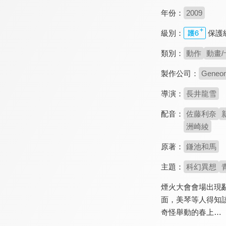
年份：
2009
級別：
保護
類別：
動作
動畫/
製作公司：
Geneon
導演：
長井龍雪
配音：
佐藤利奈
洲崎綾
原著：
鎌池和馬
主題：
科幻異想
煙火大會會場出現
面，美琴等人得知
奇怪舉動的春上…