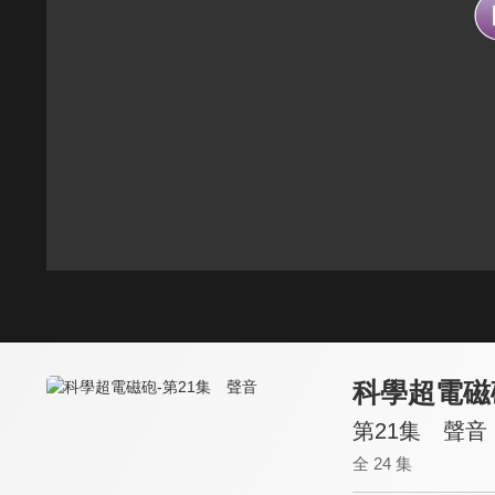
科學超電磁
第21集 聲音
全 24 集