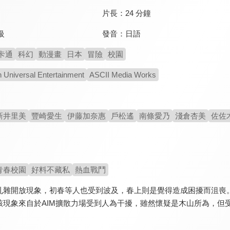
片長：
24 分鐘
發音：
日語
級
卡通
科幻
動漫畫
日本
冒險
校園
 Universal Entertainment
ASCII Media Works
新井里美
豐崎愛生
伊藤加奈惠
戶松遙
南條愛乃
淺倉杏美
佐佐
青春校園
好料不藏私
熱血戰鬥
亂雜開放現象，初春等人也受到波及，春上則是覺得造成困擾而沮喪。
該現象來自於AIM擴散力場受到人為干擾，雖然懷疑是木山所為，但