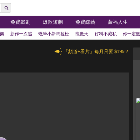
免費戲劇
爆款短劇
免費綜藝
蒙福人生
架
新作一次追
蠟筆小新馬拉松
龍傲天
好料不藏私
你一定
「頻道+看片」每月只要 $199？