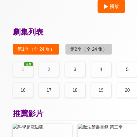
播放
劇集列表
第1季
（全 24 集）
第2季
（全 24 集）
1
2
3
4
5
16
17
18
19
20
推薦影片