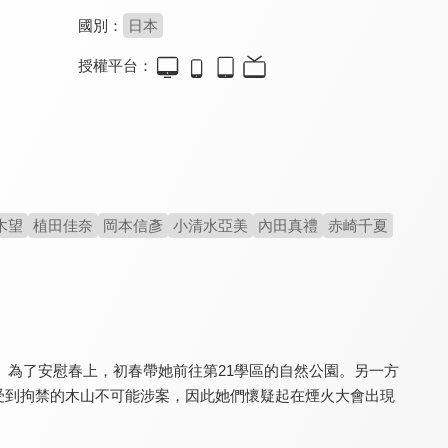
國別：
日本
授權平台：
黑色子彈
刀劍神域 第二季
刀劍神域 第一季
8.0
7.8
9.8
全 13 集
全 24 集
全 25 集
木望
植田佳奈
岡本信彥
小清水亞美
內田真禮
赤崎千夏
刀劍神域 第一季(國)
刀劍神域Alicization War of Underworld
Luck & Logic
9.8
7.5
8.0
為了安慰春上，初春帶她前往第21學區的自然公園。另一方
全 25 集
全 12 集
全 12 集
受到拘禁的木山不可能涉案，因此她們懷疑起在煙火大會出現