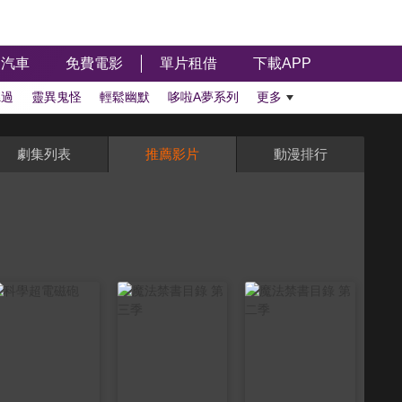
汽車
免費電影
單片租借
下載APP
聽過
靈異鬼怪
輕鬆幽默
哆啦A夢系列
更多
劇集列表
推薦影片
動漫排行