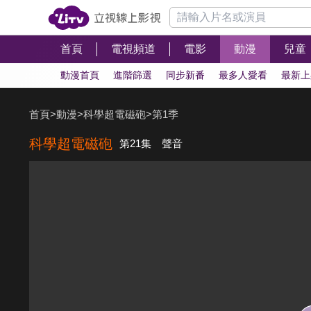
首頁
電視頻道
電影
動漫
兒童
動漫首頁
進階篩選
同步新番
最多人愛看
最新上
首頁
>
動漫
>
科學超電磁砲
>
第1季
科學超電磁砲
第21集 聲音