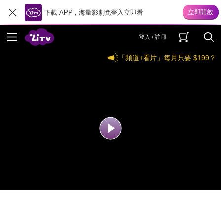
下載 APP，海量影劇免登入立即看
登入 / 註冊
「頻道+看片」每月只要 $199？