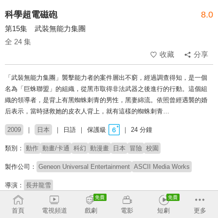
科學超電磁砲
8.0
第15集 武裝無能力集團
全 24 集
收藏
分享
「武裝無能力集團」襲擊能力者的案件層出不窮，經過調查得知，是一個
名為「巨蛛聯盟」的組織，從黑市取得非法武器之後進行的行動。這個組
織的領導者，是背上有黑蜘蛛刺青的男性，黑妻綿流。依照曾經遇襲的婚
后表示，當時拯救她的皮衣人背上，就有這樣的蜘蛛刺青…
2009
日本
日語
保護級
24 分鐘
類別：
動作
動畫/卡通
科幻
動漫畫
日本
冒險
校園
製作公司：
Geneon Universal Entertainment
ASCII Media Works
導演：
長井龍雪
配音：
佐藤利奈
新井里美
豐崎愛生
伊藤加奈惠
戶松遙
南條愛乃
首頁
電視頻道
戲劇
電影
短劇
更多
淺倉杏美
佐佐木望
植田佳奈
岡本信彥
小清水亞美
內田真禮