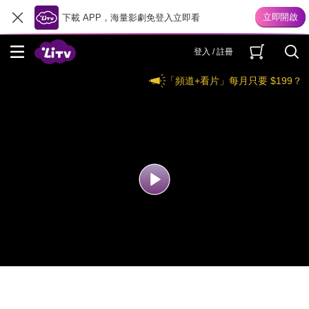
下載 APP，海量影劇免登入立即看
登入 / 註冊
「頻道+看片」每月只要 $199？