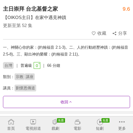
主日崇拜 台北基督之家
9.6
【OIKOS主日】在家中遇見神蹟
更新至第 52 集
收藏
分享
一、神關心你的家：(約翰福音 2:1-3)。二、人的行動經歷神蹟：(約翰福音
2:5-8)。三、顯出神的榮耀：(約翰福音 2:11)。
台灣
普遍級
66 分鐘
類別：
宗教
講座
講員：
劉懷恩傳道
收回
劇集列表
反序
首頁
電視頻道
戲劇
電影
短劇
更多
2026