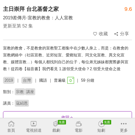
主日崇拜 台北基督之家
9.6
2019差傳月-宣教的教會：人人宣教
更新至第 52 集
收藏
分享
宣教的教會，不是教會的宣教聖工都集中在少數人身上，而是：在教會的
宣教網絡中（社區宣教、近郊短宣、愛鄉短宣、同文化宣教、異文化宣
教、媒體宣教…）每個人都找到自己的位子，每位弟兄姊妹都實際參與宣
教！從四卷【福音書】我們看見 1.誰領受大使命？2.領受大使命之後
2019
台灣
國語
普遍級
59 分鐘
類別：
宗教
講座
講員：
寇紹恩
收回
首頁
電視頻道
戲劇
電影
短劇
更多