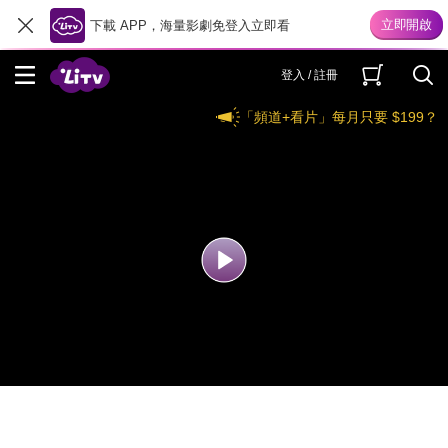
下載 APP，海量影劇免登入立即看
登入 / 註冊
「頻道+看片」每月只要 $199？