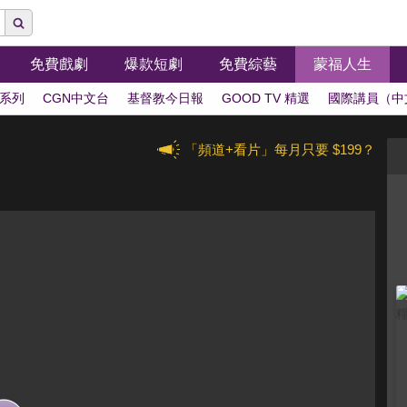
免費戲劇
爆款短劇
免費綜藝
蒙福人生
系列
CGN中文台
基督教今日報
GOOD TV 精選
國際講員（中
「頻道+看片」每月只要 $199？