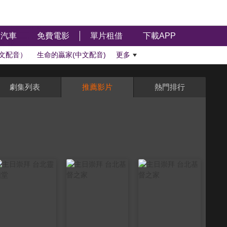
汽車
免費電影
單片租借
下載APP
文配音）
生命的贏家(中文配音)
更多
劇集列表
推薦影片
熱門排行