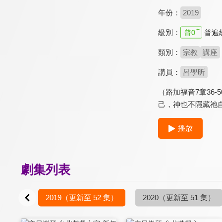
年份：
2019
級別：
普遍
類別：
宗教
講座
講員：
呂學昕
（路加福音7章3
己，神也不隱藏祂
播放
劇集列表
2019
（更新至 52 集）
2020
（更新至 51 集）