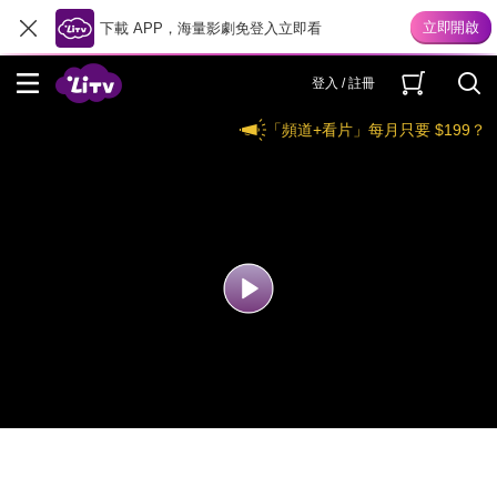
下載 APP，海量影劇免登入立即看
登入 / 註冊
「頻道+看片」每月只要 $199？