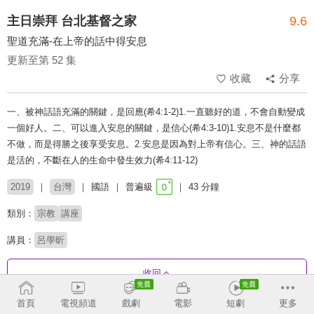
主日崇拜 台北基督之家
9.6
聖道充滿-在上帝的話中得安息
更新至第 52 集
收藏
分享
一、被神話語充滿的關鍵，是回應(希4:1-2)1.一直聽好的道，不會自動變成
一個好人。二、可以進入安息的關鍵，是信心(希4:3-10)1.安息不是什麼都
不做，而是得勝之後享受安息。2.安息是因為對上帝有信心。三、神的話語
是活的，不斷在人的生命中發生效力(希4:11-12)
2019
台灣
國語
普遍級
43 分鐘
類別：
宗教
講座
講員：
呂學昕
收回
首頁
電視頻道
戲劇
電影
短劇
更多