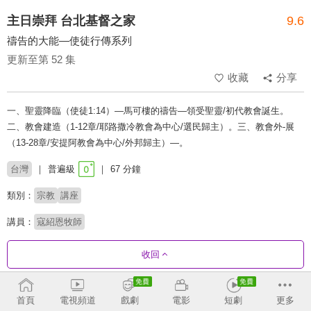
主日崇拜 台北基督之家
9.6
禱告的大能—使徒行傳系列
更新至第 52 集
收藏
分享
一、聖靈降臨（使徒1:14）—馬可樓的禱告—領受聖靈/初代教會誕生。
二、教會建造（1-12章/耶路撒冷教會為中心/選民歸主）。三、教會外-展
（13-28章/安提阿教會為中心/外邦歸主）—。
台灣
普遍級
67 分鐘
類別：
宗教
講座
講員：
寇紹恩牧師
收回
劇集列表
反序
首頁
電視頻道
戲劇
電影
短劇
更多