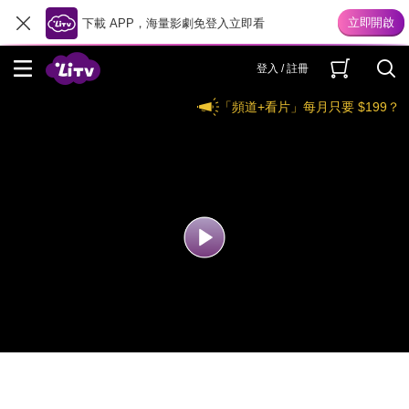
下載 APP，海量影劇免登入立即看
登入 / 註冊
「頻道+看片」每月只要 $199？