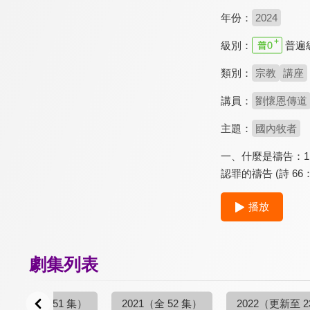
年份：
2024
級別：
普遍
類別：
宗教
講座
講員：
劉懷恩傳道
主題：
國內牧者
一、什麼是禱告：1.禱
認罪的禱告 (詩 66：
播放
劇集列表
20
（更新至 51 集）
2021
（全 52 集）
2022
（更新至 2