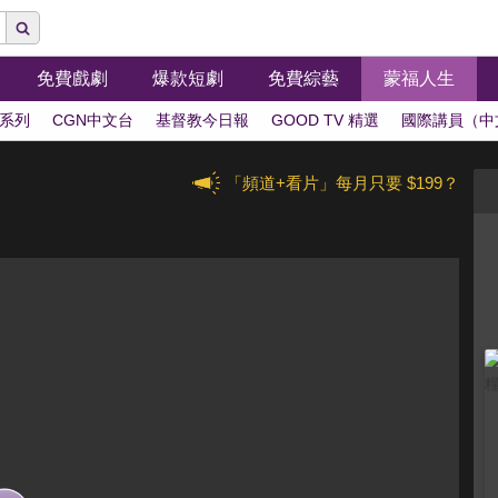
免費戲劇
爆款短劇
免費綜藝
蒙福人生
系列
CGN中文台
基督教今日報
GOOD TV 精選
國際講員（中
「頻道+看片」每月只要 $199？