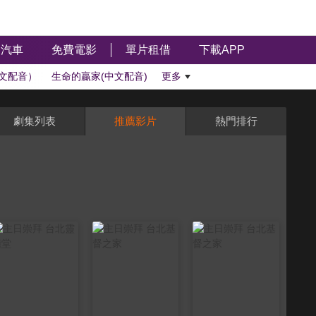
汽車
免費電影
單片租借
下載APP
文配音）
生命的贏家(中文配音)
更多
劇集列表
推薦影片
熱門排行