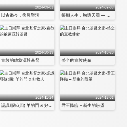
2024-09-01
2024-09-08
以古鑑今，復興聖潔
帳棚人生，胸懷天國 — 亞居拉、百基拉生平
2024-10-13
2024-10-20
宣教的啟蒙源於基督
整全的宣教使命
2024-11-24
2024-12-01
認識耶穌(四) 羊的門 & 好牧人
君王降臨 – 新生的盼望