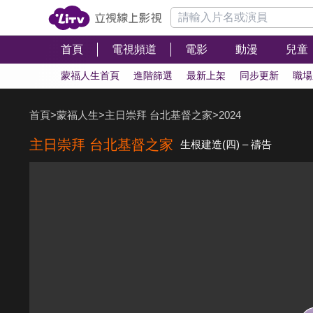
首頁
電視頻道
電影
動漫
兒童
蒙福人生首頁
進階篩選
最新上架
同步更新
職場
首頁
>
蒙福人生
>
主日崇拜 台北基督之家
>
2024
主日崇拜 台北基督之家
生根建造(四) – 禱告