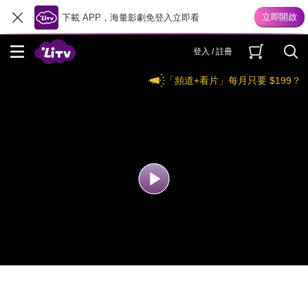
下載 APP，海量影劇免登入立即看
登入 / 註冊
「頻道+看片」每月只要 $199？