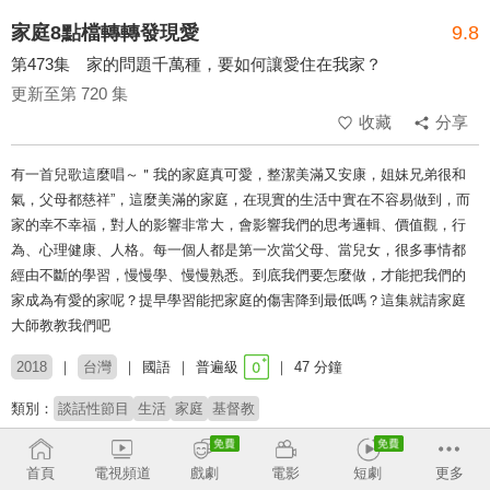
家庭8點檔轉轉發現愛
9.8
第473集 家的問題千萬種，要如何讓愛住在我家？
更新至第 720 集
收藏
分享
有一首兒歌這麼唱～＂我的家庭真可愛，整潔美滿又安康，姐妹兄弟很和
氣，父母都慈祥”，這麼美滿的家庭，在現實的生活中實在不容易做到，而
家的幸不幸福，對人的影響非常大，會影響我們的思考邏輯、價值觀，行
為、心理健康、人格。每一個人都是第一次當父母、當兒女，很多事情都
經由不斷的學習，慢慢學、慢慢熟悉。到底我們要怎麼做，才能把我們的
家成為有愛的家呢？提早學習能把家庭的傷害降到最低嗎？這集就請家庭
大師教教我們吧
2018
台灣
國語
普遍級
47 分鐘
類別：
談話性節目
生活
家庭
基督教
來賓：
林道遠
楊羽霓
黃迺毓
簡春安
黎詩彥
首頁
電視頻道
戲劇
電影
短劇
更多