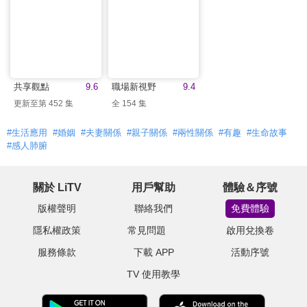
共享觀點
9.6
職場新視野
9.4
更新至第 452 集
全 154 集
#生活應用
#婚姻
#夫妻關係
#親子關係
#兩性關係
#有趣
#生命故事
#感人肺腑
關於 LiTV
用戶幫助
體驗＆序號
版權聲明
聯絡我們
免費體驗
隱私權政策
常見問題
啟用兌換卷
服務條款
下載 APP
活動序號
TV 使用教學