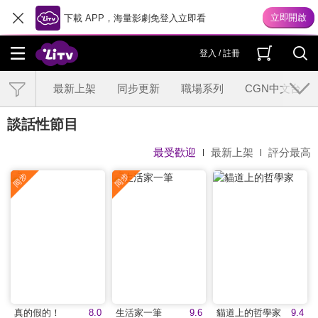
下載 APP，海量影劇免登入立即看
登入 / 註冊
最新上架
同步更新
職場系列
CGN中文台
談話性節目
最受歡迎
最新上架
評分最高
真的假的！
8.0
生活家一筆
9.6
貓道上的哲學家
9.4