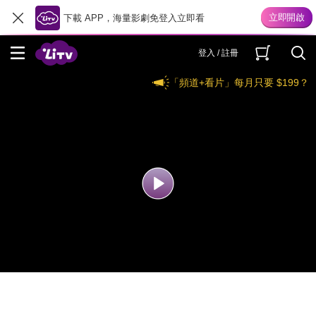
下載 APP，海量影劇免登入立即看
登入 / 註冊
「頻道+看片」每月只要 $199？