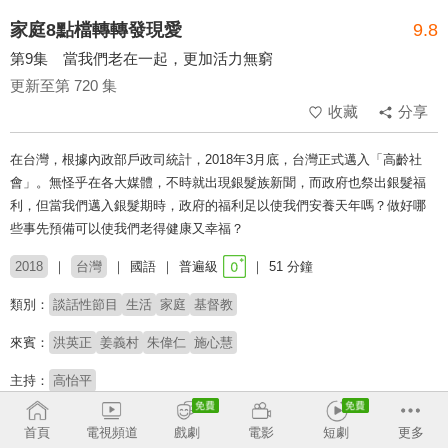
家庭8點檔轉轉發現愛
9.8
第9集 當我們老在一起，更加活力無窮
更新至第 720 集
收藏
分享
在台灣，根據內政部戶政司統計，2018年3月底，台灣正式邁入「高齡社
會」。無怪乎在各大媒體，不時就出現銀髮族新聞，而政府也祭出銀髮福
利，但當我們邁入銀髮期時，政府的福利足以使我們安養天年嗎？做好哪
些事先預備可以使我們老得健康又幸福？
2018
台灣
國語
普遍級
51 分鐘
類別：
談話性節目
生活
家庭
基督教
來賓：
洪英正
姜義村
朱偉仁
施心慧
主持：
高怡平
榮獲2020年第55屆金鐘獎電視金鐘獎生活風格節目主持
首頁
電視頻道
戲劇
電影
短劇
更多