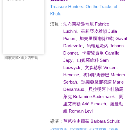
Treasure Hunters: On the Tracks of
Khufu
演員：
法布萊斯魯奇尼 Fabrice
Luchini
、
茱莉亞皮雅頓 Julia
Piaton
、
加夫里爾達特維勒 Gavril
Dartevelle
、
約翰迪歐內 Johann
Dionnet
、
卡蜜兒賈畢 Camille
國家寶藏X達文西密碼
Japy
、
山姆羅維科 Sam
Louwyck
、
文森赫寧 Vincent
Heneine
、
梅爾耶姆瑟巴 Meriem
Serbah
、
瑪麗亞黛娜努諾 Marie
Denarnaud
、
貝拉明阿卜杜勒馬
萊克 Bellamine Abdelmalek
、
阿
里艾馬勒 Arié Elmaleh
、
羅曼勒
維 Romain Levi
導演：
芭芭拉史爾茲 Barbara Schulz
#
家庭喜劇
#
闔家觀賞
#
盜墓尋寶
#
有趣