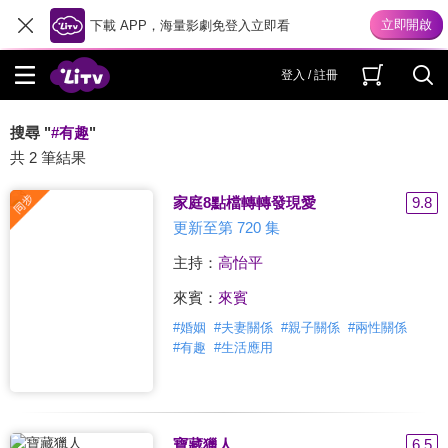
下載 APP，海量影劇免登入立即看
登入 / 註冊
搜尋 "
#有趣
"
共 2 筆結果
家庭8點檔轉轉發現愛
9.8
更新至第 720 集
主持：
高怡平
來賓：
來賓
#
婚姻
#
夫妻關係
#
親子關係
#
兩性關係
#
有趣
#
生活應用
寶藏獵人
6.5