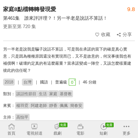
家庭8點檔轉轉發現愛
9.8
第461集 誰來評評理？！另一半老是說話不算話！
更新至第 720 集
收藏
分享
另一半老是說我是騙子說話不算話，可是我在承諾的當下的確是真心實
意，只是因為種種原因還沒有實現而已，又不是故意的，何況事後我也有
補償啊！破壞約定真的有這麼嚴重？當承諾變成一陣空，又該怎麼樣重建
彼此的信任呢？
2018
台灣
國語
普遍級
46 分鐘
類別：
談話性節目
生活
家庭
基督教
來賓：
楊羽霓
阿建老師
靜香
佩佩
簡春安
主持：
高怡平
榮獲2020年第55屆金鐘獎電視金鐘獎生活風格節目主持
首頁
電視頻道
戲劇
電影
短劇
更多