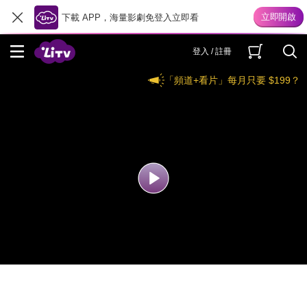
下載 APP，海量影劇免登入立即看
登入 / 註冊
「頻道+看片」每月只要 $199？