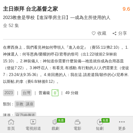
主日崇拜 台北基督之家
9.6
2023教會是學校【進深學房主日】—成為主所使用的人
全 52 集
收藏
分享
在摩西身上，我們看見神如何帶領人『進入命定』（賽55:11/弗2:10）。1.
神揀選人：何等恩典/榮耀的呼召/君尊的祭司（出1:22/彼前2:9/林前
15:10）。2.神裝備人：神知道你需要什麼裝備—祂造就你成為合用器皿
（使徒7:22）。3.神呼召人：有看見.有感動.有行動的人/人們需要主（使徒
7：23-24/太9:35-36）。4.肯回應的人：我在這.請差遣我/願作的心/尼希米.
以斯帖.約拿（賽6:8/林後8:12）。
2023
台灣
普遍級
49 分鐘
類別：
宗教
講座
講員：
寇乃廸傳道
首頁
電視頻道
戲劇
電影
短劇
更多
收回