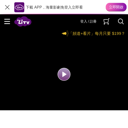
下載 APP，海量影劇免登入立即看
登入 / 註冊
「頻道+看片」每月只要 $199？