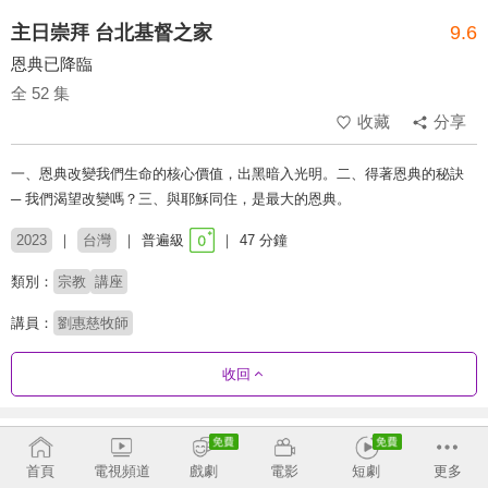
主日崇拜 台北基督之家
9.6
恩典已降臨
全 52 集
收藏
分享
一、恩典改變我們生命的核心價值，出黑暗入光明。二、得著恩典的秘訣
─ 我們渴望改變嗎？三、與耶穌同住，是最大的恩典。
2023
台灣
普遍級
47 分鐘
類別：
宗教
講座
講員：
劉惠慈牧師
收回
劇集列表
反序
首頁
電視頻道
戲劇
電影
短劇
更多
2026