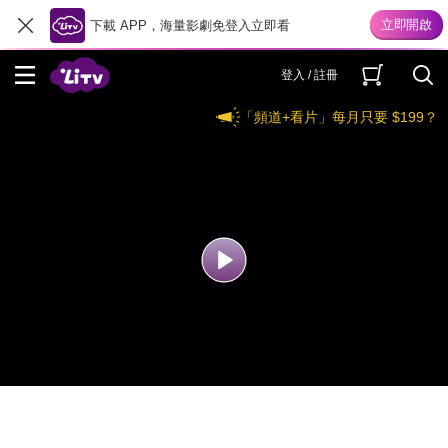
下載 APP，海量影劇免登入立即看
登入 / 註冊
「頻道+看片」每月只要 $199？