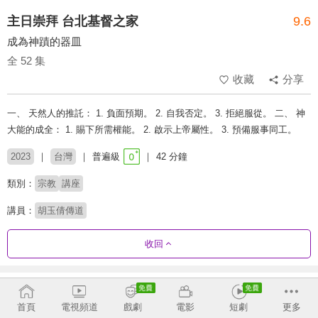
主日崇拜 台北基督之家
9.6
成為神蹟的器皿
全 52 集
收藏
分享
一、 天然人的推託： 1. 負面預期。 2. 自我否定。 3. 拒絕服從。 二、 神
大能的成全： 1. 賜下所需權能。 2. 啟示上帝屬性。 3. 預備服事同工。
2023
台灣
普遍級
42 分鐘
類別：
宗教
講座
講員：
胡玉倩傳道
收回
劇集列表
反序
首頁
電視頻道
戲劇
電影
短劇
更多
2026