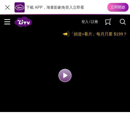
下載 APP，海量影劇免登入立即看
登入 / 註冊
「頻道+看片」每月只要 $199？