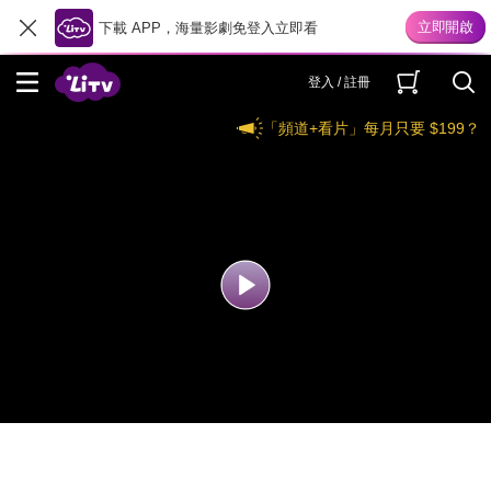
下載 APP，海量影劇免登入立即看
登入 / 註冊
「頻道+看片」每月只要 $199？