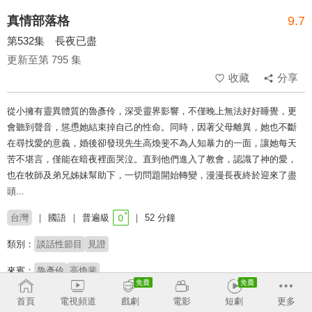
真情部落格
9.7
第532集 長夜已盡
更新至第 795 集
收藏
分享
從小擁有靈異體質的魯彥伶，深受靈界影響，不僅晚上無法好好睡覺，更
會聽到聲音，慫恿她結束掉自己的性命。同時，因著父母離異，她也不斷
在尋找愛的意義，婚後卻發現先生高煥斐不為人知暴力的一面，讓她每天
苦不堪言，僅能在暗夜裡面哭泣。直到他們進入了教會，認識了神的愛，
也在牧師及弟兄姊妹幫助下，一切問題開始轉變，漫漫長夜終於迎來了盡
頭...
台灣
國語
普遍級
52 分鐘
類別：
談話性節目
見證
來賓：
魯彥伶
高煥斐
主持：
夏嘉璐
首頁
電視頻道
戲劇
電影
短劇
更多