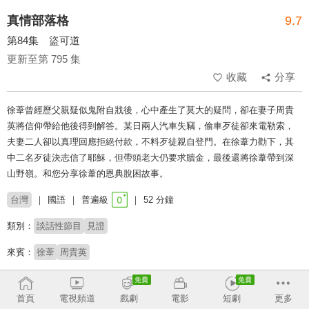
真情部落格
9.7
第84集 盜可道
更新至第 795 集
收藏
分享
徐葦曾經歷父親疑似鬼附自戕後，心中產生了莫大的疑問，卻在妻子周貴
英將信仰帶給他後得到解答。某日兩人汽車失竊，偷車歹徒卻來電勒索，
夫妻二人卻以真理回應拒絕付款，不料歹徒親自登門。在徐葦力勸下，其
中二名歹徒決志信了耶穌，但帶頭老大仍要求贖金，最後還將徐葦帶到深
山野嶺。和您分享徐葦的恩典脫困故事。
台灣
國語
普遍級
52 分鐘
類別：
談話性節目
見證
來賓：
徐葦
周貴英
主持：
夏嘉璐
莊信德
首頁
電視頻道
戲劇
電影
短劇
更多
講員：
莊信德