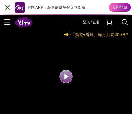
下載 APP，海量影劇免登入立即看
登入 / 註冊
「頻道+看片」每月只要 $199？