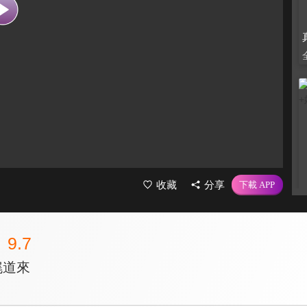
收藏
分享
9.7
娓道來