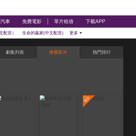
汽車
免費電影
單片租借
下載APP
文配音）
生命的贏家(中文配音)
更多
劇集列表
推薦影片
熱門排行