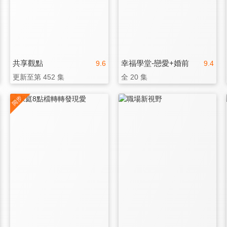
共享觀點
幸福學堂-戀愛+婚前
9.6
9.4
更新至第 452 集
全 20 集