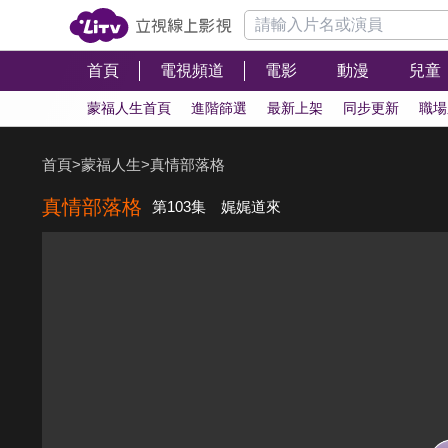
首頁
電視頻道
電影
動漫
兒童
蒙福人生首頁
進階篩選
最新上架
同步更新
職場
首頁
>
蒙福人生
>
真情部落格
真情部落格
第103集 娓娓道來