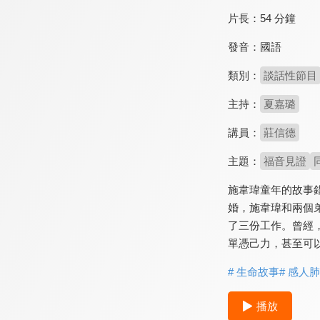
片長：
54 分鐘
發音：
國語
類別：
談話性節目
主持：
夏嘉璐
講員：
莊信德
主題：
福音見證
施韋瑋童年的故事
婚，施韋瑋和兩個
了三份工作。曾經
單憑己力，甚至可
# 生命故事
# 感人
播放