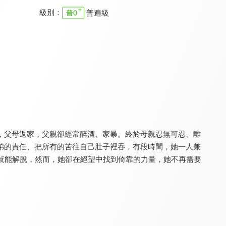
級別：
普遍級
幸福來敲門
家庭8點檔轉轉發現愛
職場新視野
9.5
9.8
9.4
全 362 集
更新至第 720 集
全 154 集
，父母返家，父親卻經常醉酒、家暴。終於母親忍無可忍、離
弟的責任、把所有的苦往自己肚子裡吞，有段時間，她一人兼
就能解脫，然而，她卻在絕望中找到倚靠的力量，她不再需要
轉轉發現愛
真的假的！
生活家一筆
9.7
8.0
9.6
全 123 集
更新至第 14 集
更新至第 291 集