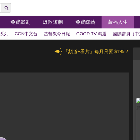
免費戲劇
爆款短劇
免費綜藝
蒙福人生
系列
CGN中文台
基督教今日報
GOOD TV 精選
國際講員（中
「頻道+看片」每月只要 $199？