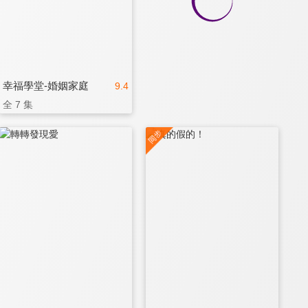
幸福學堂-婚姻家庭
9.4
全 7 集