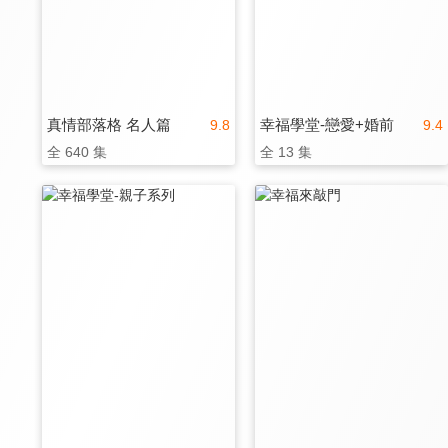
真情部落格 名人篇
幸福學堂-戀愛+婚前
9.8
9.4
全 640 集
全 13 集