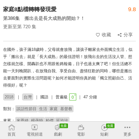
家庭8點檔轉轉發現愛
9.8
第386集 搬出去是長大成熟的開始？！
更新至第 720 集
收藏
分享
在國外，孩子滿18歲時，父母就會放飛，讓孩子離家去外面獨立生活，似
乎「搬出去」就是「長大成熟」的最佳證明！放飛出去的生活沒人管、想
怎樣就怎樣、開轟趴也不用跟爸媽報備，日子也過太爽了吧！但生活總不
能一天到晚開趴，在放飛自我、享受自由、盡情狂歡的同時，哪些是搬出
去要面對的實際生活問題呢？如何才能證明你真的能「獨立照顧自己、活
得很好」呢？
2018
台灣
國語
普遍級
47 分鐘
類別：
談話性節目
生活
家庭
基督教
來賓：
米恩綺
楊蒨時
柏傑
延玲珍
主持：
高怡平
首頁
電視頻道
戲劇
電影
短劇
更多