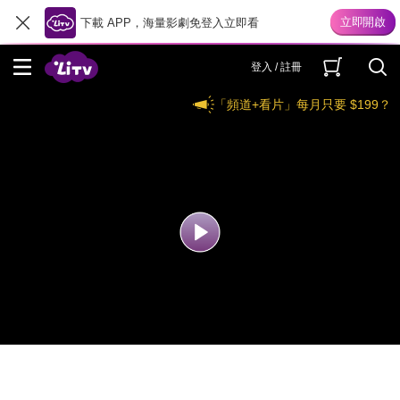
下載 APP，海量影劇免登入立即看
登入 / 註冊
「頻道+看片」每月只要 $199？