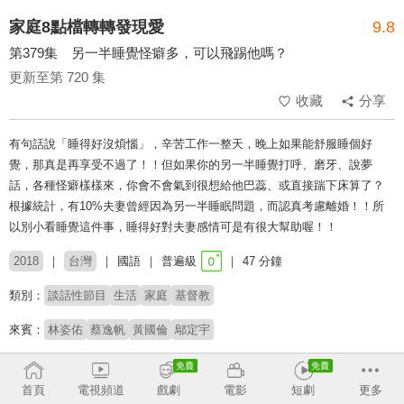
家庭8點檔轉轉發現愛
9.8
第379集 另一半睡覺怪癖多，可以飛踢他嗎？
更新至第 720 集
收藏
分享
有句話說「睡得好沒煩惱」，辛苦工作一整天，晚上如果能舒服睡個好
覺，那真是再享受不過了！！但如果你的另一半睡覺打呼、磨牙、說夢
話，各種怪癖樣樣來，你會不會氣到很想給他巴蕊、或直接踹下床算了？
根據統計，有10%夫妻曾經因為另一半睡眠問題，而認真考慮離婚！！所
以別小看睡覺這件事，睡得好對夫妻感情可是有很大幫助喔！！
2018
台灣
國語
普遍級
47 分鐘
類別：
談話性節目
生活
家庭
基督教
來賓：
林姿佑
蔡逸帆
黃國倫
鄔定宇
主持：
高怡平
首頁
電視頻道
戲劇
電影
短劇
更多