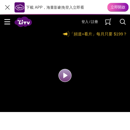
下載 APP，海量影劇免登入立即看
登入 / 註冊
「頻道+看片」每月只要 $199？