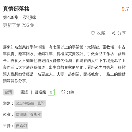
真情部落格
9.7
第498集 夢想家
更新至第 795 集
收藏
分享
屏東知名創業好手陳鴻隆，有七個以上的事業體：太陽能、畜牧場、中古
車買賣、廢車回收、連鎖租車、貨櫃屋買賣設計、手做食品工作坊、蛋雞
舍…許多人不知道他曾經陷入憂鬱的低潮，但現在的人生下半場是為了上
帝而活…太太潘燕秋傳道，出生自教會家庭的她，看起來內向害羞，很難
讓人聯想她曾經是一名更生人…夫妻一起創業、開拓教會，一路上的點點
滴滴與你分享。
台灣
國語
普遍級
52 分鐘
類別：
談話性節目
見證
來賓：
陳鴻隆
潘燕秋
主持：
夏嘉璐