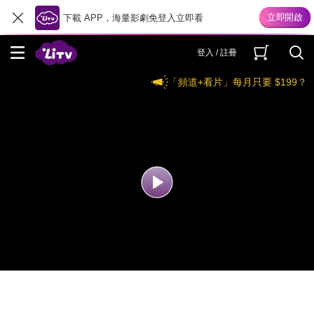
下載 APP，海量影劇免登入立即看
登入 / 註冊
「頻道+看片」每月只要 $199？