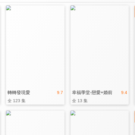
轉轉發現愛
幸福學堂-戀愛+婚前
9.7
9.4
全 123 集
全 13 集