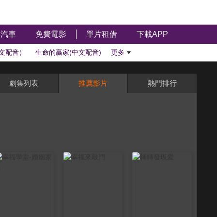
汽車
免費電影
單片租借
下載APP
文配音）
生命的贏家(中文配音)
更多
劇集列表
推薦影片
熱門排行