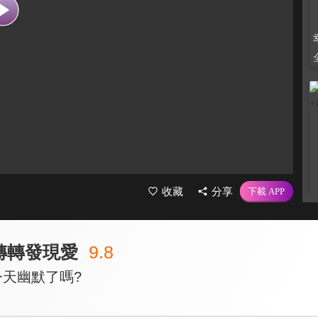
收藏
分享
轉轉發現愛
9.8
今天幽默了嗎?