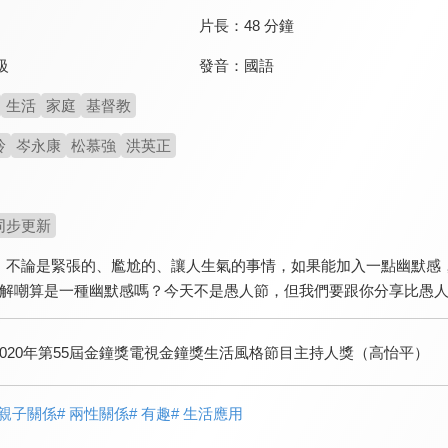
片長：
48 分鐘
發音：
國語
級
生活
家庭
基督教
玲
岑永康
松慕強
洪英正
同步更新
，不論是緊張的、尷尬的、讓人生氣的事情，如果能加入一點幽默感
我解嘲算是一種幽默感嗎？今天不是愚人節，但我們要跟你分享比愚人
2020年第55屆金鐘獎電視金鐘獎生活風格節目主持人獎（高怡平）
 親子關係
# 兩性關係
# 有趣
# 生活應用