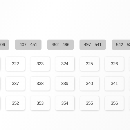
406
407 - 451
452 - 496
497 - 541
542 - 5
322
323
324
325
326
337
338
339
340
341
352
353
354
355
356