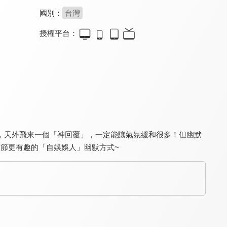
國別：
台灣
授權平台：
幸福學堂-親子系列
職場新視野
真情部落格 名人篇
9.4
9.4
9.8
全 18 集
全 154 集
全 640 集
，天外飛來一個「神回覆」，一定能讓氣氛緩和很多！但幽默
節更有趣的「自娛娛人」幽默方式~
生活家一筆
真情部落格
真的假的！
9.6
9.7
8.0
更新至第 291 集
更新至第 795 集
更新至第 14 集