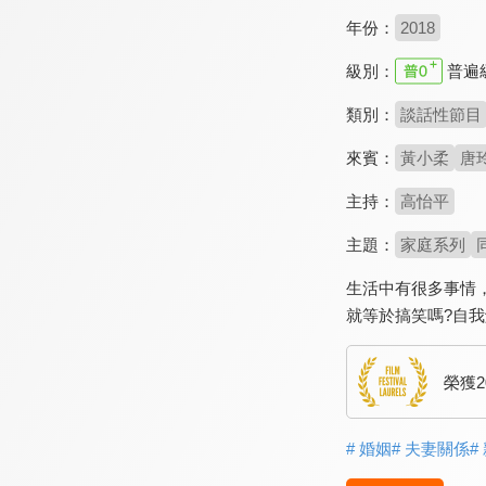
年份：
2018
級別：
普遍
類別：
談話性節目
來賓：
黃小柔
唐
主持：
高怡平
主題：
家庭系列
生活中有很多事情
就等於搞笑嗎?自
榮獲
# 婚姻
# 夫妻關係
#