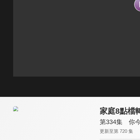
家庭8點檔
第334集 你
更新至第 720 集