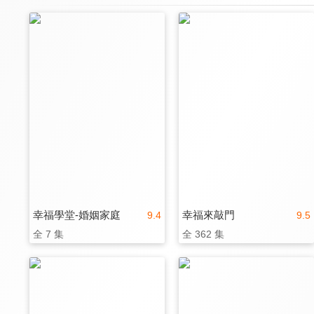
幸福學堂-婚姻家庭
幸福來敲門
9.4
9.5
全 7 集
全 362 集