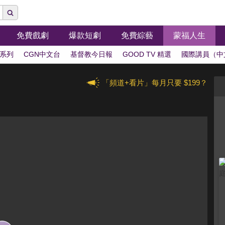
免費戲劇
爆款短劇
免費綜藝
蒙福人生
系列
CGN中文台
基督教今日報
GOOD TV 精選
國際講員（中
「頻道+看片」每月只要 $199？