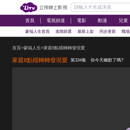
首頁
電視頻道
電影
動漫
兒童
蒙福人生首頁
進階篩選
最新上架
同步更新
職場
首頁
>
蒙福人生
>
家庭8點檔轉轉發現愛
家庭8點檔轉轉發現愛
第334集 你今天幽默了嗎?