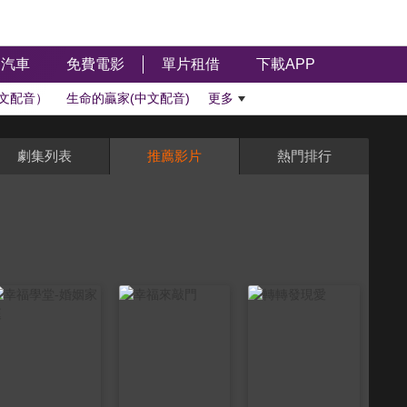
汽車
免費電影
單片租借
下載APP
文配音）
生命的贏家(中文配音)
更多
劇集列表
推薦影片
熱門排行