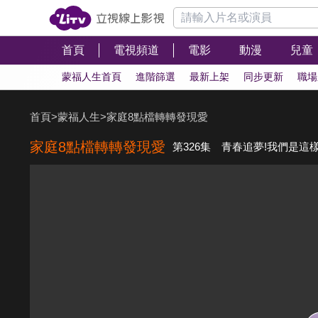
首頁
電視頻道
電影
動漫
兒童
蒙福人生首頁
進階篩選
最新上架
同步更新
職場
首頁
>
蒙福人生
>
家庭8點檔轉轉發現愛
家庭8點檔轉轉發現愛
第326集 青春追夢!我們是這