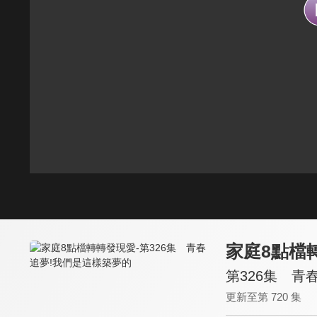
家庭8點檔
第326集 青
更新至第 720 集