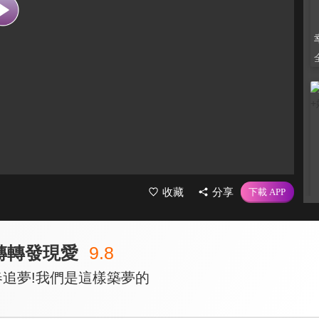
收藏
分享
轉轉發現愛
9.8
春追夢!我們是這樣築夢的