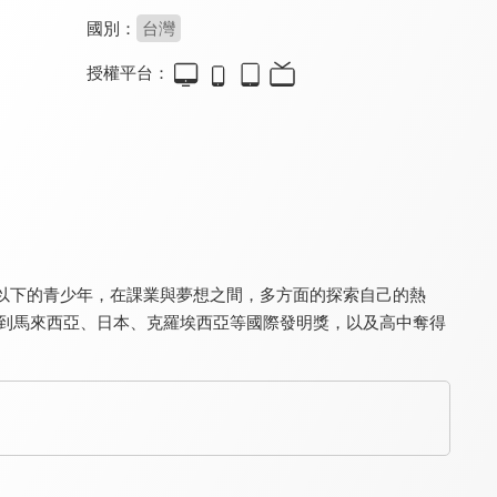
國別：
台灣
授權平台：
幸福學堂-親子系列
職場新視野
真情部落格 名人篇
9.4
9.4
9.8
全 18 集
全 154 集
全 640 集
以下的青少年，在課業與夢想之間，多方面的探索自己的熱
拿到馬來西亞、日本、克羅埃西亞等國際發明獎，以及高中奪得
生活家一筆
真情部落格
真的假的！
9.6
9.7
8.0
更新至第 291 集
更新至第 795 集
更新至第 14 集