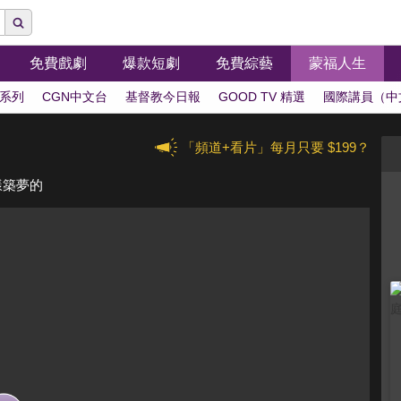
免費戲劇
爆款短劇
免費綜藝
蒙福人生
系列
CGN中文台
基督教今日報
GOOD TV 精選
國際講員（中
「頻道+看片」每月只要 $199？
樣築夢的