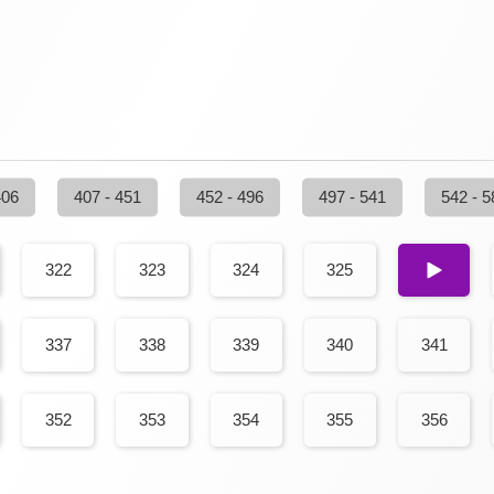
406
407 - 451
452 - 496
497 - 541
542 - 5
322
323
324
325
326
337
338
339
340
341
352
353
354
355
356