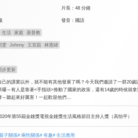
片長：
48 分鐘
發音：
國語
級
生活
家庭
基督教
韶雯
Johnny
王宣茹
林憲緯
同步更新
自己的課業以外，就不能有其他發展了嗎？今天我們邀請了一群20歲
果囉～有人是靠著<手指頭>推動了國家的政策，還有14歲的時候就
牌～聽起來好厲害！一起歡迎他們…
2020年第55屆金鐘獎電視金鐘獎生活風格節目主持人獎（高怡平）
 親子關係
# 兩性關係
# 有趣
# 生活應用