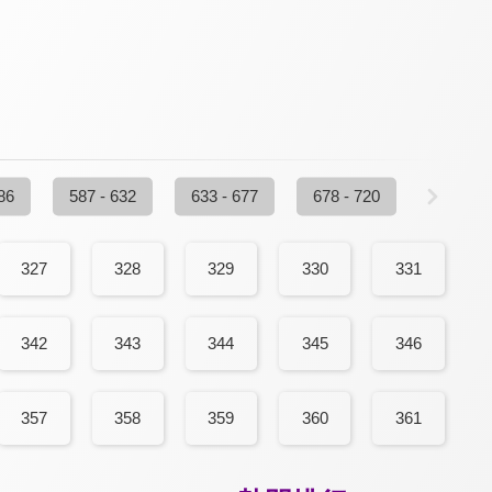
86
587 - 632
633 - 677
678 - 720
327
328
329
330
331
342
343
344
345
346
357
358
359
360
361