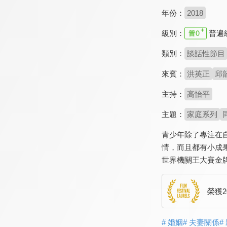
年份：
2018
級別：
普遍
類別：
談話性節目
來賓：
洪英正
邱
主持：
高怡平
主題：
家庭系列
青少年除了專注在
情，而且都有小成
世界機關王大賽金
榮獲
# 婚姻
# 夫妻關係
#