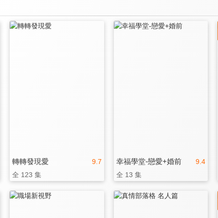
轉轉發現愛
幸福學堂-戀愛+婚前
9.7
9.4
全 123 集
全 13 集