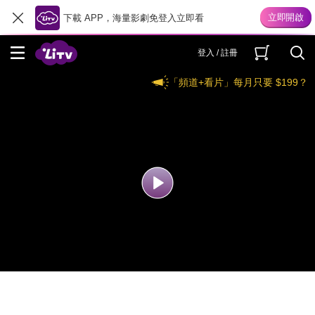
下載 APP，海量影劇免登入立即看
登入 / 註冊
「頻道+看片」每月只要 $199？