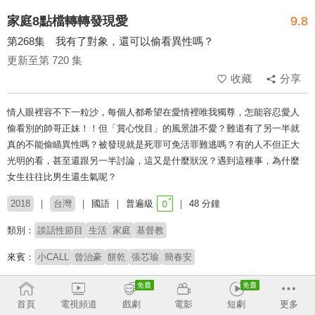
家庭8點檔轉轉發現愛
9.8
第268集 我有了對象，還可以偷看異性嗎？
更新至第 720 集
收藏
分享
情人眼裡容不下一粒沙，每個人都希望在愛情裡唯我獨尊，怎能容忍愛人
偷看別的帥哥正妹！！但「賞心悅目」的風景誰不愛？難道有了另一半就
真的不能偷瞄異性嗎？被發現就是死罪可免活罪難逃嗎？有的人不但正大
光明的看，甚至還跟另一半討論，這又是什麼狀況？遇到這種事，為什麼
女生往往比男生還生氣呢？
2018
台灣
國語
普遍級
48 分鐘
類別：
談話性節目
生活
家庭
基督教
來賓：
小CALL
曾治豪
餅乾
張芯瑜
簡春安
主持：
高怡平
首頁
電視頻道
戲劇
電影
短劇
更多